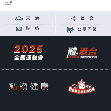
更多 ...
交 通
社 交
聯 絡
公眾回饋