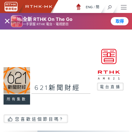
ENG
/
簡
×
全新 RTHK On The Go
取得
一手掌握 RTHK 電台、電視節目
621新聞財經
電台直播
所有集數
您喜歡這個節目嗎?