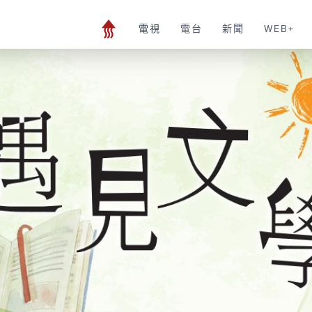
電視
電台
新聞
WEB+