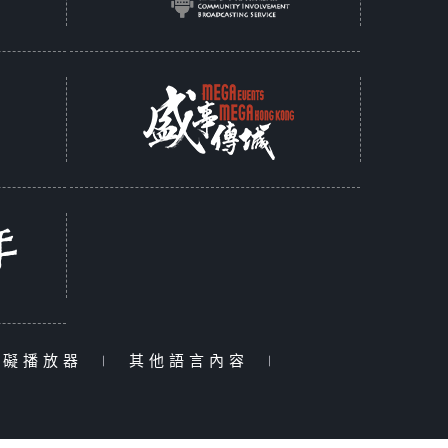
障礙播放器
|
其他語言內容
|