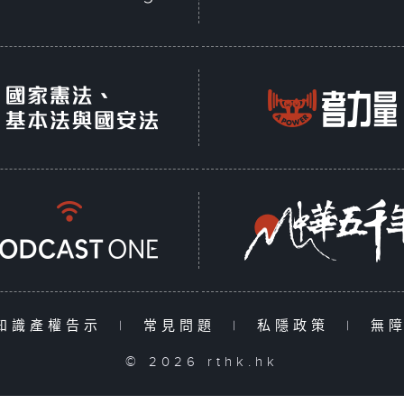
知識產權告示
|
常見問題
|
私隱政策
|
無
© 2026 rthk.hk