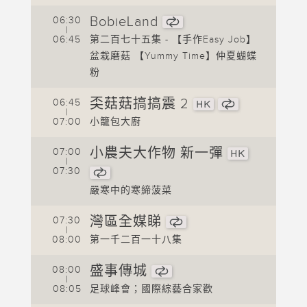
0
BobieLand
06:30
0
|
下集
06:45
第二百七十五集 - 【手作Easy Job】
盆栽磨菇 【Yummy Time】仲夏蝴蝶
0
粉
0
奀菇菇搞搞震 2
06:45
|
0
07:00
小籠包大廚
0
小農夫大作物 新一彈
07:00
|
07:30
0
嚴寒中的寒締菠菜
0
灣區全媒睇
07:30
|
0
08:00
第一千二百一十八集
0
盛事傳城
08:00
|
0
08:05
足球峰會；國際綜藝合家歡
1