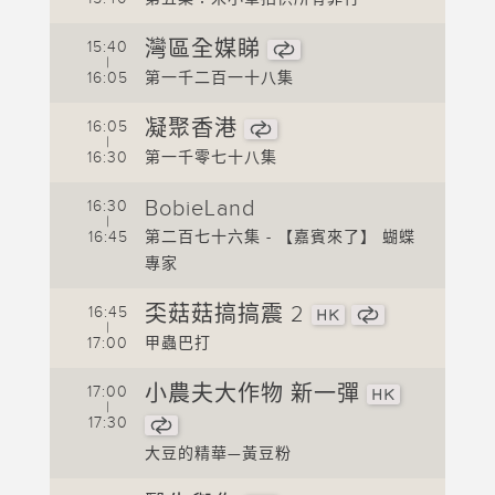
1
灣區全媒睇
15:40
1
|
16:05
第一千二百一十八集
1
凝聚香港
16:05
1
|
16:30
第一千零七十八集
1
BobieLand
16:30
1
|
16:45
第二百七十六集 - 【嘉賓來了】 蝴蝶
1
專家
1
奀菇菇搞搞震 2
16:45
|
b】
17:00
甲蟲巴打
蝴蝶
1
小農夫大作物 新一彈
17:00
1
|
17:30
1
大豆的精華—黃豆粉
1