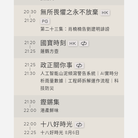
2
無所畏懼之永不放棄
20:30
|
2
21:20
第二十三集：肖楠楠告劉建明誹謗
2
國寶時刻
21:20
|
2
案
21:25
蓮鶴方壺
2
政正關你事
21:25
|
2
21:30
人工智能山泥傾瀉警告系統｜AI實時分
析雨量數據｜工程師拆解運作流程｜科
2
技防災
2
鏗鏘集
21:30
|
2
22:00
港產鮮味
2
十八好時光
22:00
|
2
22:25
十八好時光 8月6日
2