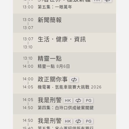
|
1
13:00
第五集：一眼萬年
1
新聞簡報
13:00
|
1
13:07
1
生活．健康．資訊
13:07
|
1
13:10
1
精靈一點
13:10
|
1
14:00
精靈一點 8月6日
1
政正關你事
14:00
|
1
14:05
機電署 - 氫能車競賽大挑戰 2026
摘要
我是刑警
14:05
|
李家
14:50
第四集：白玲口供成破案關鍵
1
我是刑警
14:50
1
|
15:40
第五集：宋小軍招供所有罪行