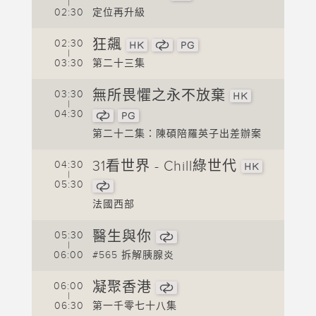
|
02:30
定位再升級
0
狂飆
02:30
0
|
03:30
第二十三集
0
無所畏懼之永不放棄
03:30
0
|
直
04:30
0
播
中
第二十二集：陳碩陪羅英子出差辦案
ay
31看世界 - Chill綠世代
04:30
0
|
05:30
0
法國西部
0
醫生與你
05:30
0
|
06:00
#565 拆解胰腺炎
0
凝聚香港
06:00
0
|
06:30
第一千零七十八集