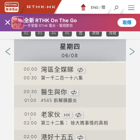
ENG
/
簡
×
全新 RTHK On The Go
取得
TV 31
TV 32
TV 33
TV 34
TV 35
R1
一手掌握 RTHK 電台、電視節目
R2
R3
R4
R5
普
港聲
灣聲
星期四
06/08
灣區全媒睇
00:00
0
|
00:30
第一千二百一十八集
0
醫生與你
00:30
0
|
01:00
#565 拆解胰腺炎
0
老家伙
01:00
0
|
救
02:00
第三十二集： 徐大媽事情的真相
0
港好十五五
02:00
0