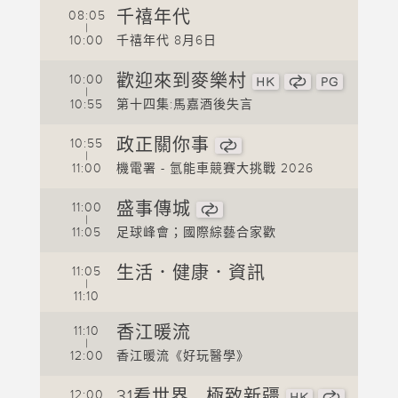
千禧年代
08:05
|
1
10:00
千禧年代 8月6日
1
歡迎來到麥樂村
10:00
|
1
摘要
10:55
第十四集:馬嘉酒後失言
1
政正關你事
10:55
李家
|
11:00
機電署 - 氫能車競賽大挑戰 2026
1
盛事傳城
11:00
|
1
11:05
足球峰會；國際綜藝合家歡
1
生活．健康．資訊
11:05
|
11:10
香江暖流
11:10
|
1
12:00
香江暖流《好玩醫學》
1
31看世界 - 極致新疆
12:00