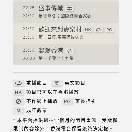
盛事傳城
22:25
|
2
22:30
足球峰會；國際綜藝合家歡
2
歡迎來到麥樂村
22:30
|
2
23:30
第十四集:馬嘉酒後失言
0
凝聚香港
23:30
|
00:00
第一千零七十九集
重播節目
英文節目
節目只可以在香港播放
不作網上播放
家長指引
成年觀眾
* 本平台提供過往12個月的節目重溫，受版權
限制內容除外。香港電台保留最終決定權。