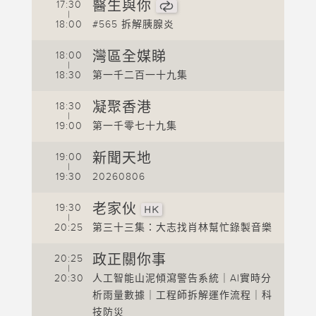
醫生與你
17:30
|
18:00
#565 拆解胰腺炎
1
灣區全媒睇
18:00
1
|
18:30
第一千二百一十九集
1
凝聚香港
18:30
1
|
19:00
第一千零七十九集
1
新聞天地
19:00
1
|
19:30
20260806
1
1
老家伙
19:30
|
20:25
第三十三集：大志找肖林幫忙錄製音樂
1
2
政正關你事
20:25
|
20:30
人工智能山泥傾瀉警告系統｜AI實時分
2
析雨量數據｜工程師拆解運作流程｜科
2
技防災