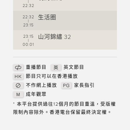
|
22:32
2
生活圈
22:32
2
|
23:15
2
山河錦繡 32
23:15
2
|
00:01
0
重播節目
英文節目
節目只可以在香港播放
不作網上播放
家長指引
成年觀眾
* 本平台提供過往12個月的節目重溫，受版權
限制內容除外。香港電台保留最終決定權。