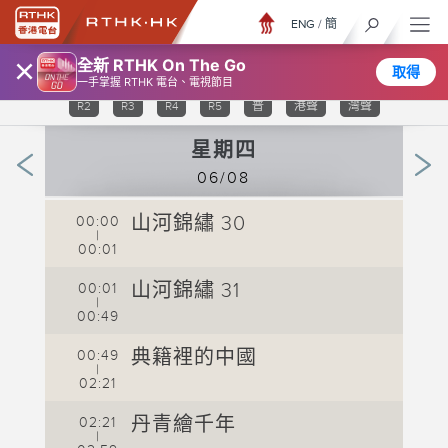
ENG
/
簡
×
全新 RTHK On The Go
取得
TV 31
TV 32
TV 33
TV 34
TV 35
R1
一手掌握 RTHK 電台、電視節目
R2
R3
R4
R5
普
港聲
灣聲
星期四
06/08
山河錦繡 30
00:00
0
|
00:01
0
山河錦繡 31
00:01
0
|
00:49
0
典籍裡的中國
00:49
0
|
02:21
0
丹青繪千年
02:21
0
|