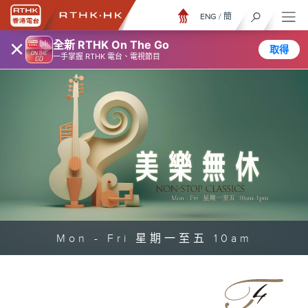
ENG
/
簡
×
全新 RTHK On The Go
取得
一手掌握 RTHK 電台、電視節目
Mon - Fri 星期一至五 10am