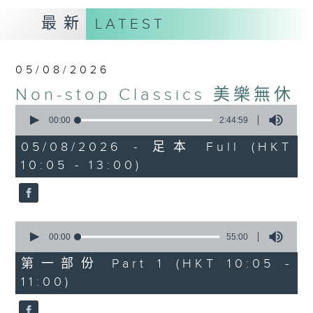
最新
LATEST
05/08/2026
Non-stop Classics 美樂無休
0
seconds
00:00
2:44:59
of
2
05/08/2026 - 足本 Full (HKT
hours,
10:05 - 13:00)
44
minutes,
59
seconds
0
seconds
00:00
55:00
of
55
第一部份 Part 1 (HKT 10:05 -
minutes,
11:00)
0
seconds