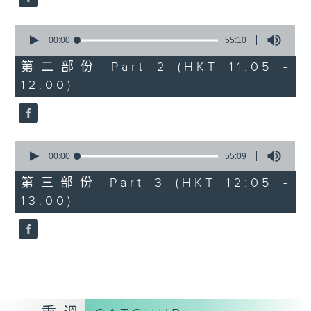
0
seconds
00:00
55:10
of
55
第二部份 Part 2 (HKT 11:05 -
minutes,
12:00)
10
seconds
0
seconds
00:00
55:09
of
55
第三部份 Part 3 (HKT 12:05 -
minutes,
13:00)
9
seconds