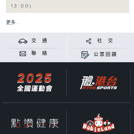
13:00)
更多 ...
交 通
社 交
聯 絡
公眾回饋