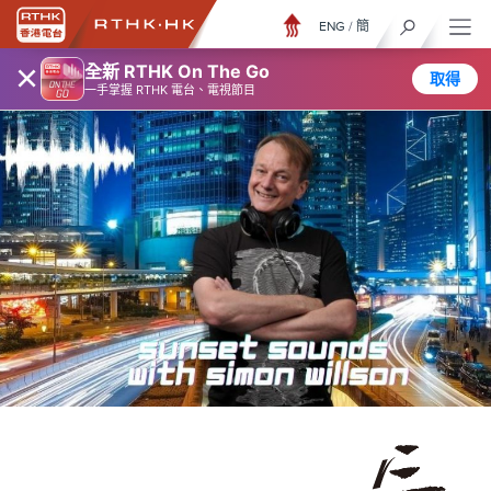
ENG
/
簡
×
全新 RTHK On The Go
取得
一手掌握 RTHK 電台、電視節目