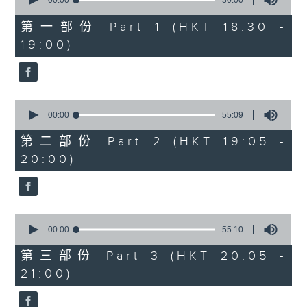
seconds
00:00
30:00
of
30
第一部份 Part 1 (HKT 18:30 -
minutes,
19:00)
0
seconds
0
seconds
00:00
55:09
of
55
第二部份 Part 2 (HKT 19:05 -
minutes,
20:00)
9
seconds
0
seconds
00:00
55:10
of
55
第三部份 Part 3 (HKT 20:05 -
minutes,
21:00)
10
seconds