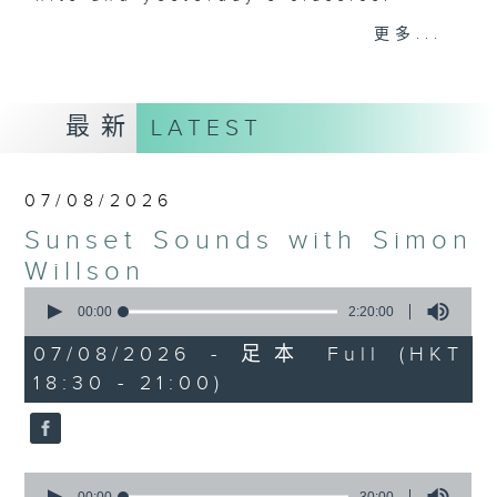
更多...
Monday to Friday - 6.30pm to 9pm
- Only on Radio 3
最新
LATEST
07/08/2026
Sunset Sounds with Simon
Willson
0
seconds
00:00
2:20:00
of
2
07/08/2026 - 足本 Full (HKT
hours,
18:30 - 21:00)
20
minutes,
0
seconds
0