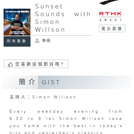
Sunset
Sounds with
Simon
Willson
電台直播
聯絡
所有集數
您喜歡這個節目嗎?
簡介
GIST
主持人：Simon Willson
Every weekday evening from
6.30 to 9 let Simon Willson take
you home with the best in today's
hits and yesterday's classics.