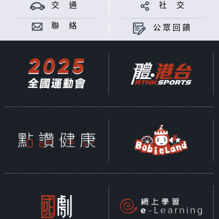
意見
交 通
社 交
聯 絡
公眾回饋