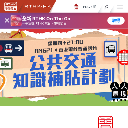
ENG
/
簡
×
全新 RTHK On The Go
取得
一手掌握 RTHK 電台、電視節目