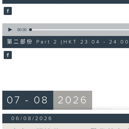
30
seconds
Volume
90%
0
seconds
00:00
of
53
第二部份 Part 2 (HKT 23:04 - 24:00
minutes,
2
seconds
Volume
90%
07 - 08
2026
06/08/2026