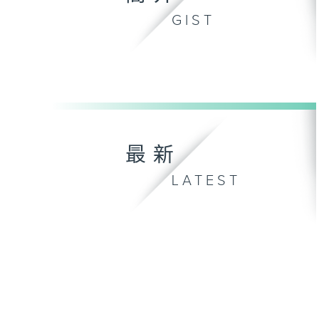
GIST
最新
LATEST