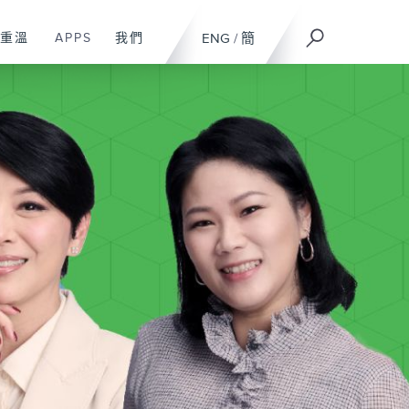
重溫
APPS
我們
ENG
/
簡