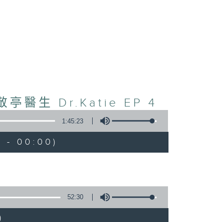
醫生 Dr.Katie EP 4
1:45:23
 - 00:00)
52:30
)