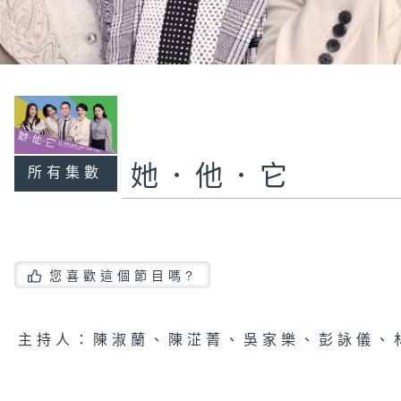
她．他．它
所有集數
您喜歡這個節目嗎?
主持人：陳淑蘭、陳淽菁、吳家樂、彭詠儀、