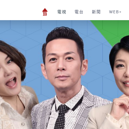
電視
電台
新聞
WEB+