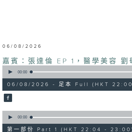
06/08/2026
嘉賓：張達倫 EP 1，醫學美容 劉敬亭
0
seconds
00:00
of
1
06/08/2026 - 足本 Full (HKT 22:00
hour,
45
minutes,
23
seconds
Volume
90%
0
seconds
00:00
of
52
第一部份 Part 1 (HKT 22:04 - 23:00
minutes,