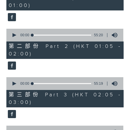
minutes,
01:00)
10
seconds
0
seconds
00:00
55:20
of
55
第二部份 Part 2 (HKT 01:05 -
minutes,
02:00)
20
seconds
0
seconds
00:00
55:19
of
55
第三部份 Part 3 (HKT 02:05 -
minutes,
03:00)
19
seconds
0