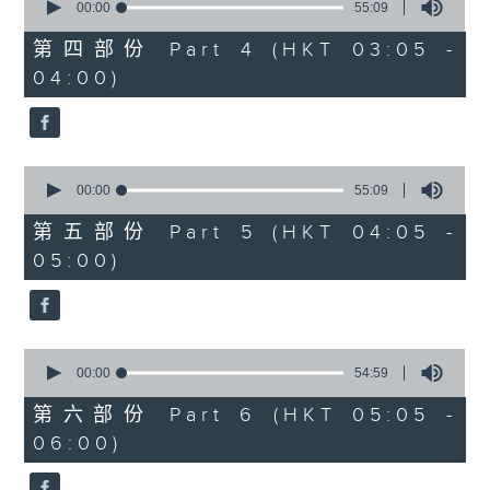
seconds
00:00
55:09
of
55
第四部份 Part 4 (HKT 03:05 -
minutes,
04:00)
9
seconds
0
seconds
00:00
55:09
of
55
第五部份 Part 5 (HKT 04:05 -
minutes,
05:00)
9
seconds
0
seconds
00:00
54:59
of
54
第六部份 Part 6 (HKT 05:05 -
minutes,
06:00)
59
seconds