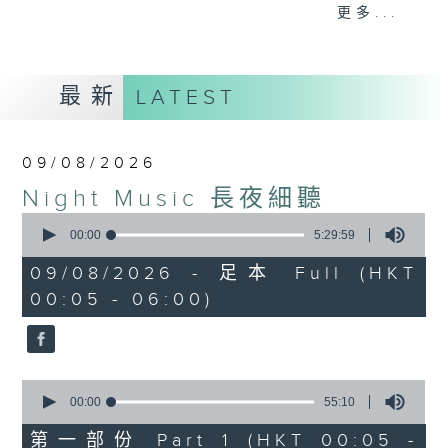
When you are alone and sleepless,
更多...
please remember good music is
always there on Radio 4.
最新
LATEST
「長夜細聽」節目當然少不了氣質優雅的作
品，每晚亦會精選一些中國音樂送上。週五和
週六晚還有兩小時爵士樂。
09/08/2026
Night Music 長夜細聽
如果哪天你不能入睡，別忘了第四台這裡總有
0
值得細聽的音樂。
seconds
00:00
5:29:59
of
5
09/08/2026 - 足本 Full (HKT
hours,
00:05 - 06:00)
29
minutes,
59
seconds
0
seconds
00:00
55:10
of
55
第一部份 Part 1 (HKT 00:05 -