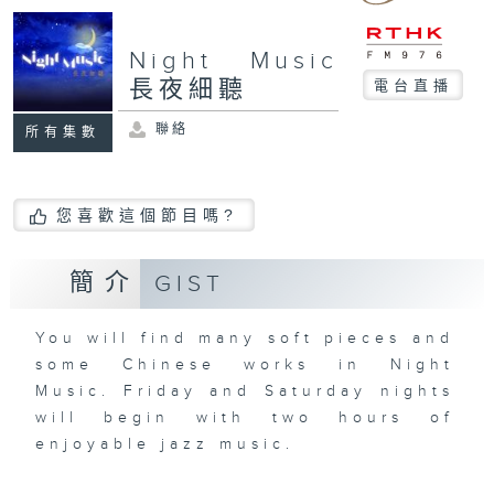
Night Music
長夜細聽
電台直播
聯絡
所有集數
您喜歡這個節目嗎?
簡介
GIST
You will find many soft pieces and
some Chinese works in Night
Music. Friday and Saturday nights
will begin with two hours of
enjoyable jazz music.