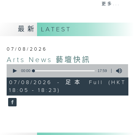
更多...
Kathy Lam 林家琦
最新
LATEST
07/08/2026
Arts News 藝壇快訊
0
seconds
00:00
17:59
of
17
07/08/2026 - 足本 Full (HKT
minutes,
18:05 - 18:23)
59
seconds