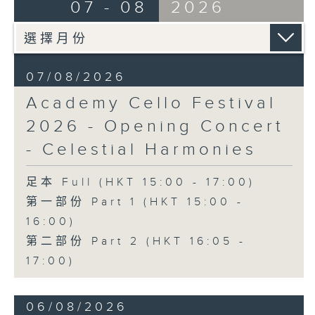
Ancient Melodies (Doming LAM
07 - 08
2026
《雨》 (5’)
trans.)
植松伸夫（葉進傑改編）
Moonlight over the Spring River
《最終幻想：米德加幻想》組曲 (15’)
(12’)
香港演藝學院主辦
The Lament of Lady Zhaojun (8’)
2026年4月18日香港演藝學院區永熙音樂廳
07/08/2026
Doming LAM
錄音
Academy Cello Festival
Autumn Execution (20’)
錄音由香港演藝學院提供
The Insect World (22’)
2026 - Opening Concert
Presented by the Hong Kong
- Celestial Harmonies
Chinese Orchestra as part of the
2006 Hong Kong Arts Festival.
足本 Full (HKT 15:00 - 17:00)
Recorded at Hong Kong City Hall
第一部份 Part 1 (HKT 15:00 -
Concert Hall on 26/2/2006.
16:00)
香港中樂團：林樂培八十大壽誌慶音樂會
第二部份 Part 2 (HKT 16:05 -
羅乃新（鋼琴）
17:00)
香港中樂團｜閻惠昌（指揮）
林樂培
06/08/2026
《祝賀吹打序樂》 (4’)