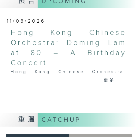
預告
UPCOMING
Performing Arts on on 18/4/2026
Recording provided by HKAPA
11/08/2026
演藝學院大提琴音樂節2026
Hong Kong Chinese
開幕音樂會——星籟弦響
Orchestra: Doming Lam
香港演藝學院音樂學院弦樂系學生
at 80 – A Birthday
歌舒詠（考夫曼改編）
三首前奏曲（為四把大提琴而作） (8’)
Concert
羅西尼
Hong Kong Chinese Orchestra:
《威廉．泰爾》序曲（為六把大提琴而作）
Doming Lam at 80 – A Birthday
更多...
(10’)
Concert
馬勒（Hibiki SAITO改編）
Nancy Loo (piano)
〈稍慢板〉，第五交響曲 (10’)
Hong Kong Chinese Orchestra |
加度（巴拉萊改編）
Yan Huichang (conductor)
《一步之差》 (4’)
Doming LAM
角野隼斗（張希文改編）
重溫
CATCHUP
Greetings Fanfare (4’)
三首夜曲 (12’)
A Silent Prayer (10’)
坂本龍一（Dani WEN改編）