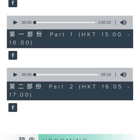
0
Overture to William Tell (for 6
seconds
cellos) (10’)
0
MAHLER (Hibiki SAITO arr.)
seconds
00:00
1:00:10
Adagietto from Symphony No. 5
of
1
第一部份 Part 1 (HKT 15:00 -
(10’)
hour,
16:00)
GARDEL (BARRALET arr.)
10
seconds
Por Una Cabeza (4’)
Hayato SUMINO (Heiman CHEUNG
arr.)
0
Three Nocturnes (12’)
seconds
00:00
55:10
of
Ryuichi SAKAMOTO (Dani WEN arr.)
55
第二部份 Part 2 (HKT 16:05 -
Rain (5’)
minutes,
17:00)
10
Nobuo UEMATSU (Hilson YIP arr.)
seconds
Final Fantasy: Midgar Fantasy
Suite (15’)
Presented by The Hong Kong
Academy for Performing Arts
Recorded at William Au Concert
Hall, The Hong Kong Academy for