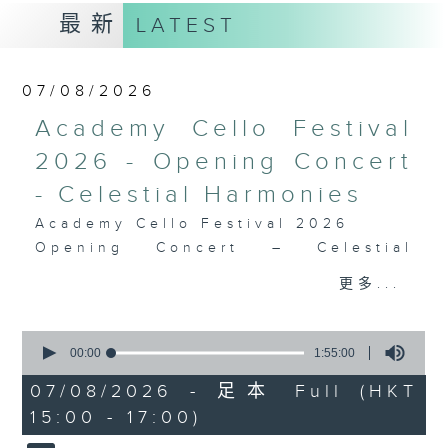
最新
LATEST
07/08/2026
Academy Cello Festival
2026 - Opening Concert
- Celestial Harmonies
Academy Cello Festival 2026
Opening Concert – Celestial
Harmonies
更多...
Students from the Department of
Strings, School of Music of The
0
Hong Kong Academy for
seconds
00:00
1:55:00
Performing Arts
of
1
07/08/2026 - 足本 Full (HKT
GERSHWIN (KAUFMAN arr.)
hour,
15:00 - 17:00)
Three Preludes (for 4 cellos) (8’)
55
minutes,
ROSSINI