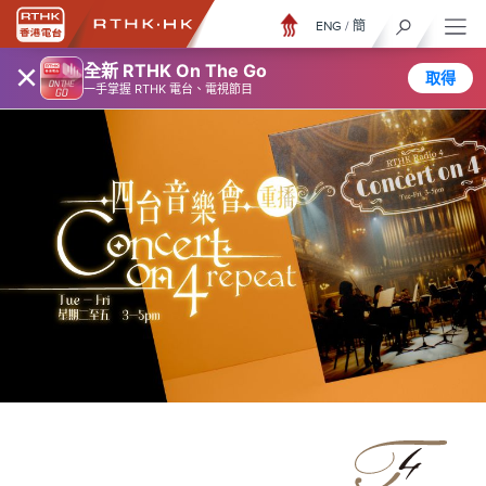
ENG
/
簡
×
全新 RTHK On The Go
取得
一手掌握 RTHK 電台、電視節目