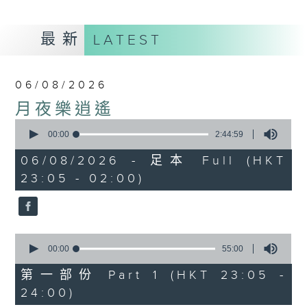
最新
LATEST
06/08/2026
月夜樂逍遙
0
seconds
00:00
2:44:59
of
2
06/08/2026 - 足本 Full (HKT
hours,
23:05 - 02:00)
44
minutes,
59
seconds
0
seconds
00:00
55:00
of
55
第一部份 Part 1 (HKT 23:05 -
minutes,
24:00)
0
seconds