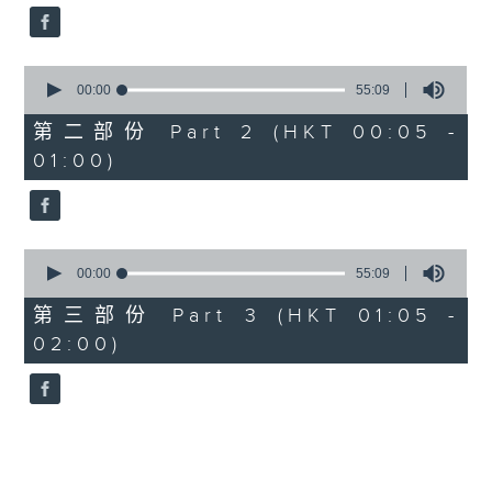
0
seconds
00:00
55:09
of
55
第二部份 Part 2 (HKT 00:05 -
minutes,
01:00)
9
seconds
0
seconds
00:00
55:09
of
55
第三部份 Part 3 (HKT 01:05 -
minutes,
02:00)
9
seconds