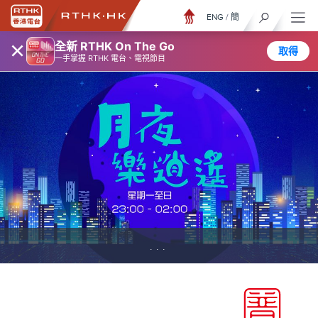
ENG
/
簡
×
全新 RTHK On The Go
取得
一手掌握 RTHK 電台、電視節目
...