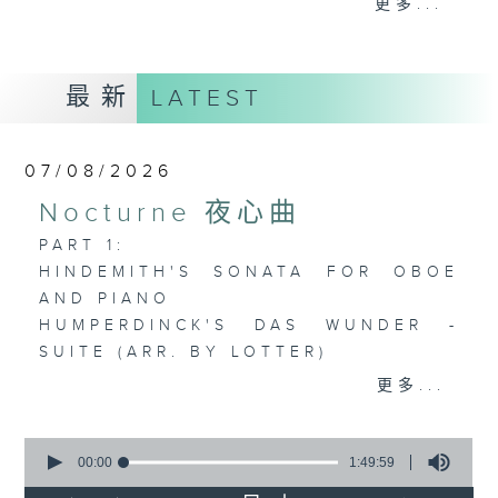
更多...
歡迎收聽逢星期一至五晚上10至12時的「夜
心曲」，在曼妙的美樂之中重新得力。
最新
LATEST
07/08/2026
Nocturne 夜心曲
PART 1:
HINDEMITH'S SONATA FOR OBOE
AND PIANO
HUMPERDINCK'S DAS WUNDER -
SUITE (ARR. BY LOTTER)
FALLA'S SUITE POPULAIRE
更多...
ESPAGNOLE FOR VIOLIN AND
PIANO
0
seconds
00:00
1:49:59
of
PART 2: