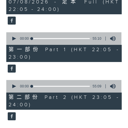
1
07/08/2026 - 足本 Full (HKT
COLERIDGE-TAYLOR'S GIPSY SUITE
hour,
22:05 - 24:00)
49
FOR VIOLIN AND PIANO, OP.20
minutes,
(ARR. BY ARTOK)
59
seconds
MOZART'S CONCERTO FOR VIOLIN
& ORCH. NO.3 IN G, K.216
0
TAILLEFERRE'S DANS LE STYLE
seconds
00:00
55:10
of
LOUIS XV - SUITE FOR
55
第一部份 Part 1 (HKT 22:05 -
HARPSICHORD
minutes,
23:00)
10
seconds
0
seconds
00:00
55:09
of
55
第二部份 Part 2 (HKT 23:05 -
minutes,
24:00)
9
seconds