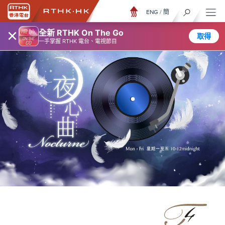
ENG
/
簡
×
全新 RTHK On The Go
取得
一手掌握 RTHK 電台、電視節目