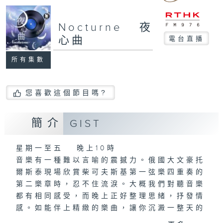
Nocturne 夜
心曲
電台直播
所有集數
您喜歡這個節目嗎?
簡介
GIST
星期一至五 晚上10時
音樂有一種難以言喻的震撼力。俄國大文豪托
爾斯泰現場欣賞柴可夫斯基第一弦樂四重奏的
第二樂章時，忍不住流淚。大概我們對聽音樂
都有相同感受，而晚上正好整理思緒，抒發情
感。如能伴上精緻的樂曲，讓你沉澱一整天的
經歷，定能為你這天劃上完美句號。