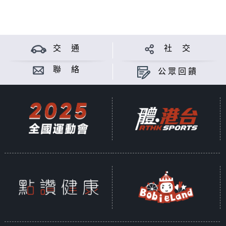
交 通
社 交
聯 絡
公眾回饋