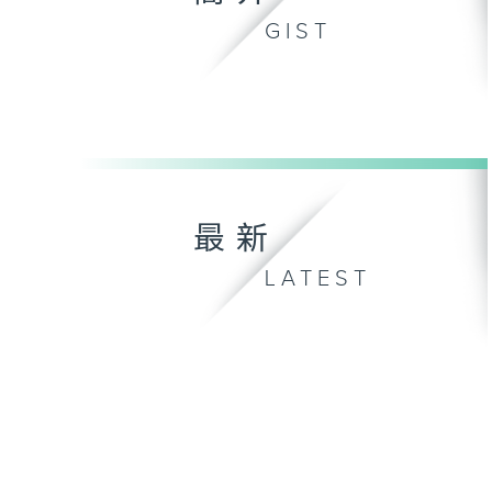
GIST
最新
LATEST