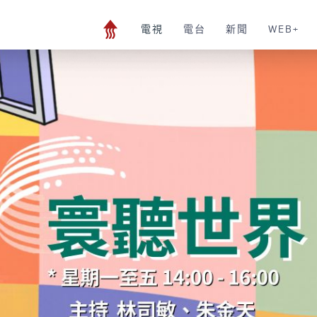
電視
電台
新聞
WEB+