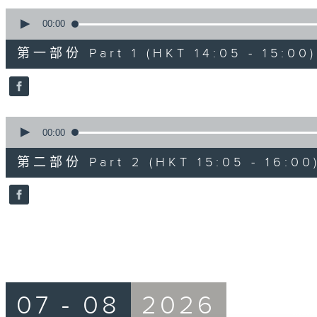
90%
0
seconds
00:00
of
55
第一部份 Part 1 (HKT 14:05 - 15:00)
minutes,
0
seconds
Volume
90%
0
seconds
00:00
of
55
第二部份 Part 2 (HKT 15:05 - 16:00
minutes,
9
seconds
Volume
90%
07 - 08
2026