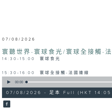
07/08/2026
寰聽世界-寰球食光/寰球全接觸-
14:30-15:00 寰球食光
15:30-16:00 寰球全接觸-法國連線
0
seconds
00:00
of
1
07/08/2026 - 足本 Full (HKT 14:05 
hour,
49
minutes,
59
seconds
Volume