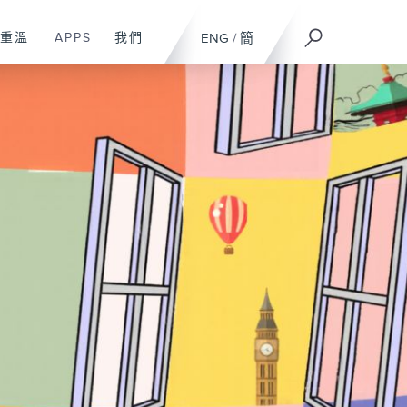
重溫
APPS
我們
ENG
/
簡