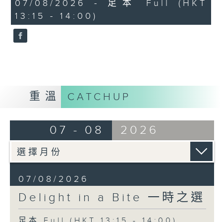
45
07/08/2026 - 足本 Full (HKT
Alexandre Tharaud (piano)
minutes,
13:15 - 14:00)
0
seconds
George Frideric Handel
Concerto Grosso in B minor, Op. 6
No. 12
Akademie für Alte Musik Berlin
Bernhard Forck (concertmaster)
重溫
CATCHUP
Reynaldo Hahn
Trois jours de vendange (Three
days of harvesting)
07 - 08
2026
Tassis Christoyannis (baritone)
Jeff Cohen (piano)
Pyotr Ilyich Tchaikovsky
07/08/2026
Pas d'action from Swan Lake (Act
Delight in a Bite 一時之選
2), Op. 20
Baiba Skride (violin)
足本 Full (HKT 13:15 - 14:00)
City of Birmingham Symphony