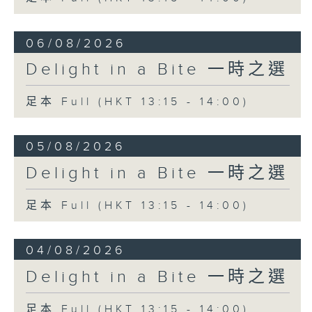
Orchestra
Andris Nelsons (conductor)
06/08/2026
Isaac Albéniz
Delight in a Bite 一時之選
El Albaicín from Iberia (Book 3)
Miguel Baselga (piano)
足本 Full (HKT 13:15 - 14:00)
05/08/2026
Delight in a Bite 一時之選
足本 Full (HKT 13:15 - 14:00)
04/08/2026
Delight in a Bite 一時之選
足本 Full (HKT 13:15 - 14:00)