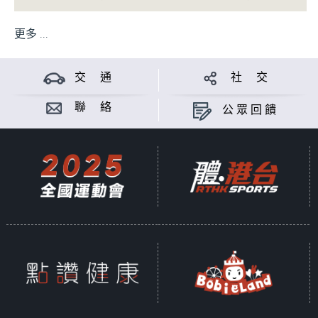
更多 ...
交 通
社 交
聯 絡
公眾回饋