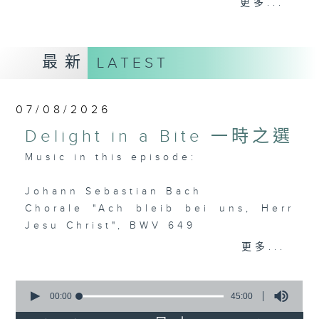
更多...
麼比短篇的小品更吸引呢？蕭邦的圓舞曲、克
賴斯勒的小提琴精品、李察•史特勞斯的藝術
歌曲、和李斯特的旅遊歲月等，都精緻又獨
最新
LATEST
特。串連起來，怎會不動聽呢？
每日下午一時新聞後，馬盈盈為你送上40分
07/08/2026
鐘短篇美樂，盡是一時之選。
Delight in a Bite 一時之選
Music in this episode:
Johann Sebastian Bach
Chorale "Ach bleib bei uns, Herr
Jesu Christ", BWV 649
Iveta Apkalna (organ)
更多...
Franz Schubert / Alexandre
0
Tharaud (arr.)
seconds
00:00
45:00
of
Andantino from Rosamunde, D.797