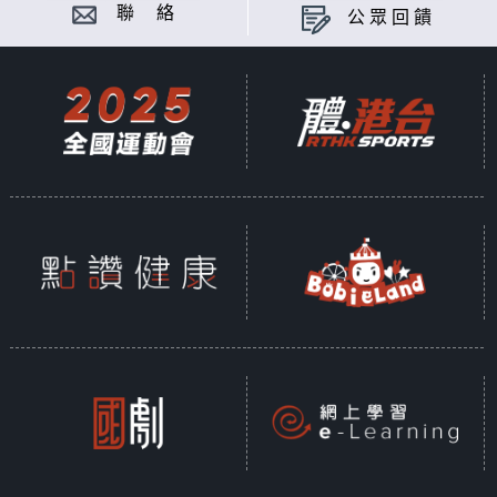
聯 絡
公眾回饋