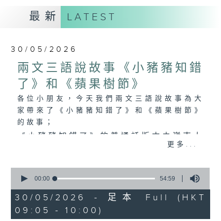
最新
LATEST
30/05/2026
兩文三語說故事《小豬豬知錯
了》和《蘋果樹節》
各位小朋友，今天我們兩文三語說故事為大
家帶來了《小豬豬知錯了》和《蘋果樹節》
的故事；
《小豬豬知錯了》的普通話版本由嶺南大
更多...
學香港同學會小學的陳梓朗同學聲演；
《蘋果樹節》的普通話版本由恩主教書院
0
seconds
00:00
54:59
的楊佳琪同學聲演。
of
54
30/05/2026 - 足本 Full (HKT
minutes,
09:05 - 10:00)
59
seconds