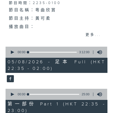
個晚上播放粵曲，以地方語言介紹京劇、潮劇、越劇
節目時間：2235-0100
節目名稱：粵曲欣賞
等；務求以同一語言介紹同一劇種，望能令廣大聽眾
節目主持：黃可柔
有更親切的感受。
播放曲目：
更多...
0
1.「一曲難忘」
seconds
00:00
3:12:00
of
由 徐柳仙 主唱
3
05/08/2026 - 足本 Full (HKT
hours,
22:35 - 02:00)
12
minutes,
0
seconds
2.「慈母淚」
0
由 麥炳榮、上海妹 主唱
seconds
00:00
25:00
of
25
第一部份 Part 1 (HKT 22:35 -
minutes,
23:00)
0