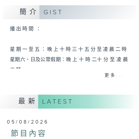
簡介
GIST
播 出 時 間 ：
星 期 一 至 五 ： 晚 上 十 時 三 十 五 分 至 凌 晨 二 時
星期六、日及公眾假期：晚 上 十 時 二十 分 至 凌 晨
二 時
更多...
主 持 ：林瑋婷、龍玉聲、御玲瓏、丁家湘、藍煒婷、
最新
黃可柔、馬崇恩、蕭桐、陳婉紅、紅萍、林玉琴、陳
LATEST
箋
05/08/2026
為顧及平日需要上班的聽眾，《戲曲之夜》安排在每
節目內容