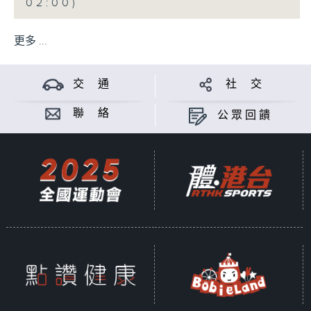
02:00)
更多 ...
交 通
社 交
聯 絡
公眾回饋