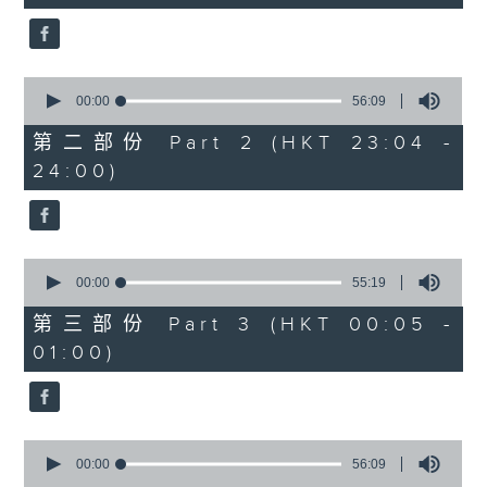
seconds
3.「相望不相親」
由 何非凡、羅艷卿 主唱
0
seconds
00:00
56:09
of
56
第二部份 Part 2 (HKT 23:04 -
minutes,
4.「織女悲歌」
24:00)
9
seconds
由 盧秋萍 主唱
0
seconds
00:00
55:19
of
5.「唐宮驚艷」
55
第三部份 Part 3 (HKT 00:05 -
minutes,
由 何華棧、尹飛燕 主唱
01:00)
19
seconds
0
6.「桂枝寫狀」
seconds
00:00
56:09
of