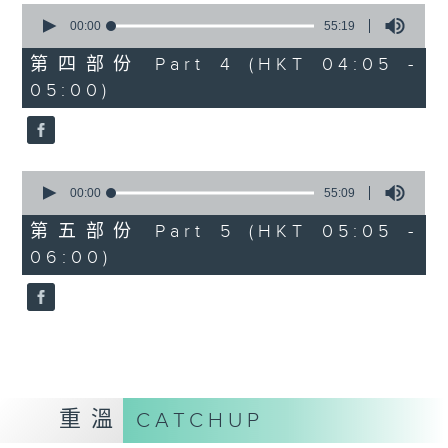
0
seconds
00:00
55:19
of
55
第四部份 Part 4 (HKT 04:05 -
minutes,
05:00)
19
seconds
0
seconds
00:00
55:09
of
55
第五部份 Part 5 (HKT 05:05 -
minutes,
06:00)
9
seconds
重溫
CATCHUP