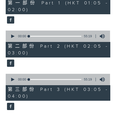
55
第一部份 Part 1 (HKT 01:05 -
minutes,
02:00)
10
seconds
0
seconds
00:00
55:19
of
55
第二部份 Part 2 (HKT 02:05 -
minutes,
03:00)
19
seconds
0
seconds
00:00
55:19
of
55
第三部份 Part 3 (HKT 03:05 -
minutes,
04:00)
19
seconds