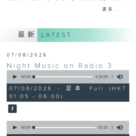
you. Enjoy the non-stop mellow
更多...
side of the 70s to the 90s at
first, with some legendary ballads
and soft rock hits, which gently
最新
LATEST
grow in pace, moving you towards
the 2000s and a perfect morning
mix
07/08/2026
Night Music on Radio 3
Seven days a week from 1.05am...
0
only on Radio 3
seconds
00:00
4:34:59
of
4
07/08/2026 - 足本 Full (HKT
hours,
01:05 - 06:00)
34
minutes,
59
seconds
0
seconds
00:00
55:10
of