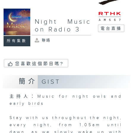
Night Music
on Radio 3
電台直播
聯絡
所有集數
您喜歡這個節目嗎?
簡介
GIST
主持人：Music for night owls and
early birds
Stay with us throughout the night,
every night, from 1.05am until
dawn, as we slowly wake up with