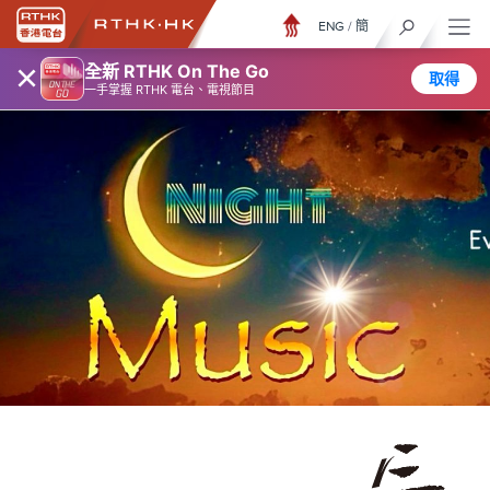
ENG
/
簡
×
全新 RTHK On The Go
取得
一手掌握 RTHK 電台、電視節目