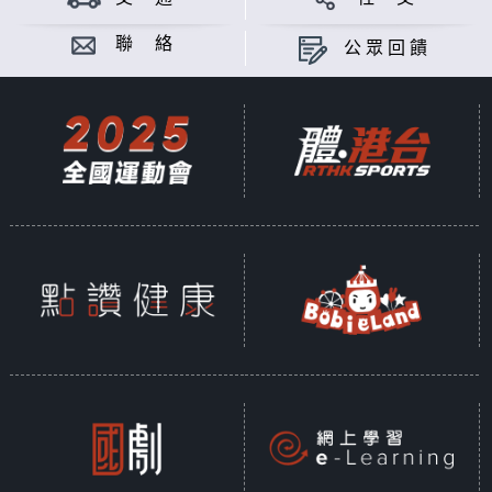
聯 絡
公眾回饋