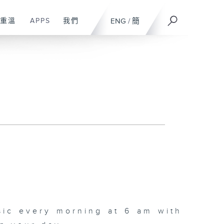
重溫
APPS
我們
ENG
/
簡
sic every morning at 6 am with