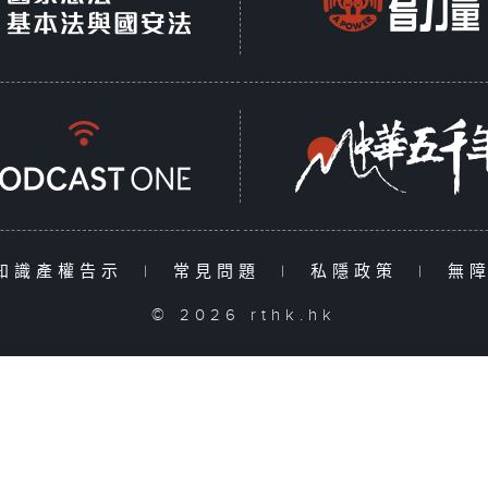
知識產權告示
|
常見問題
|
私隱政策
|
無
© 2026 rthk.hk