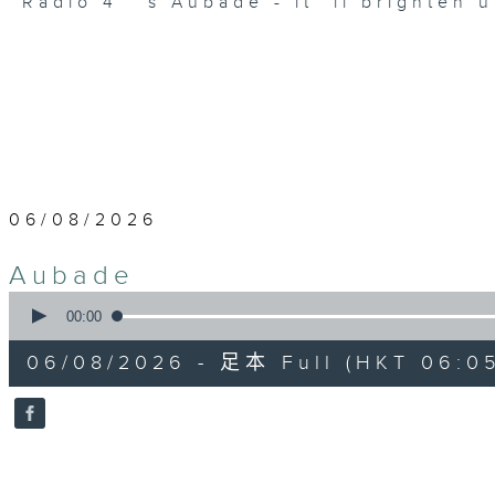
Radio 4 ’ s Aubade - it’ ll brighten 
06/08/2026
Aubade
0
seconds
00:00
of
55
06/08/2026 - 足本 Full (HKT 06:05
minutes,
0
seconds
Volume
90%