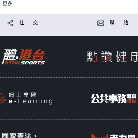
更多 ...
社 交
聯 絡