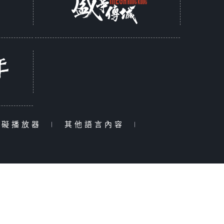
障礙播放器
|
其他語言內容
|