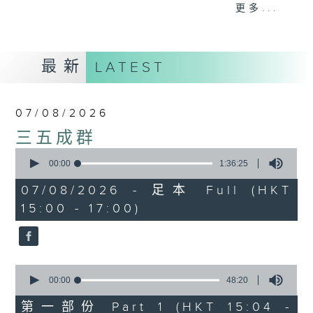
刺激遊戲，三位主持鬥到你死我活
更多...
熱門話題，等你講埋一份！
還有你最喜歡的靈異故事。
最新
LATEST
三五成群 個個好人 陪你等放工
07/08/2026
三五成群
0
seconds
00:00
1:36:25
of
1
07/08/2026 - 足本 Full (HKT
hour,
15:00 - 17:00)
36
minutes,
25
seconds
0
seconds
00:00
48:20
of
48
第一部份 Part 1 (HKT 15:04 -