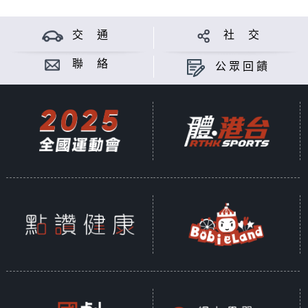
交 通
社 交
聯 絡
公眾回饋