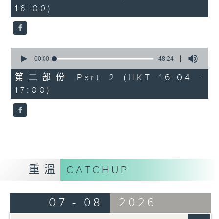
minutes,
16:00)
20
seconds
0
seconds
00:00
48:24
of
48
第二部份 Part 2 (HKT 16:04 -
minutes,
17:00)
24
seconds
重溫
CATCHUP
07 - 08
2026