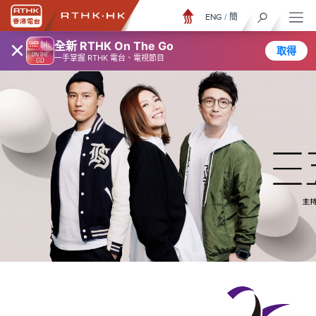
ENG
/
簡
×
全新 RTHK On The Go
取得
一手掌握 RTHK 電台、電視節目