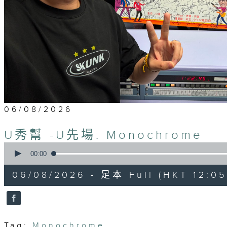
06/08/2026
U秀幫 -U先場: Monochrome
0
seconds
00:00
of
54
06/08/2026 - 足本 Full (HKT 12:05 
minutes,
59
seconds
Volume
90%
Tag:
Monochrome