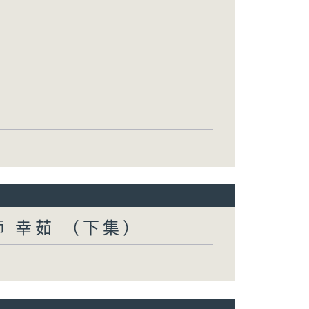
妝師 幸茹 （下集）