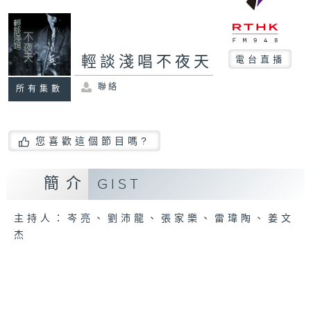
輕談淺唱不夜天
電台直播
聯絡
所有集數
您喜歡這個節目嗎?
簡介
GIST
主持人：岑亮、劉沛龍、張家樂、雷瑋陶、姜文
杰