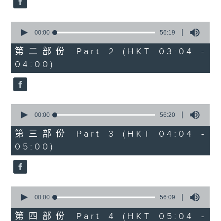
0
seconds
00:00
56:19
of
56
第二部份 Part 2 (HKT 03:04 -
minutes,
04:00)
19
seconds
0
seconds
00:00
56:20
of
56
第三部份 Part 3 (HKT 04:04 -
minutes,
05:00)
20
seconds
0
seconds
00:00
56:09
of
56
第四部份 Part 4 (HKT 05:04 -