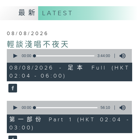
最新
LATEST
08/08/2026
輕談淺唱不夜天
0
seconds
00:00
3:44:00
of
3
08/08/2026 - 足本 Full (HKT
hours,
02:04 - 06:00)
44
minutes,
0
seconds
0
seconds
00:00
56:10
of
56
第一部份 Part 1 (HKT 02:04 -
minutes,
03:00)
10
seconds