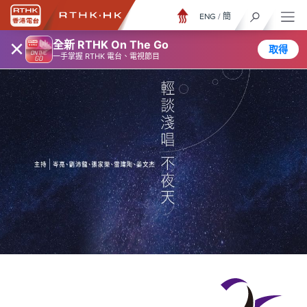
ENG
/
簡
×
全新 RTHK On The Go
取得
一手掌握 RTHK 電台、電視節目