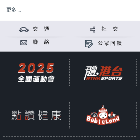
更多 ...
交 通
社 交
聯 絡
公眾回饋