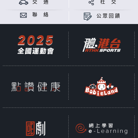
交 通
社 交
聯 絡
公眾回饋