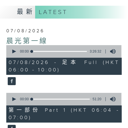
最新
LATEST
07/08/2026
晨光第一線
0
seconds
00:00
3:26:32
of
3
07/08/2026 - 足本 Full (HKT
hours,
06:00 - 10:00)
26
minutes,
32
seconds
0
seconds
00:00
51:20
of
51
第一部份 Part 1 (HKT 06:04 -
minutes,
07:00)
20
seconds