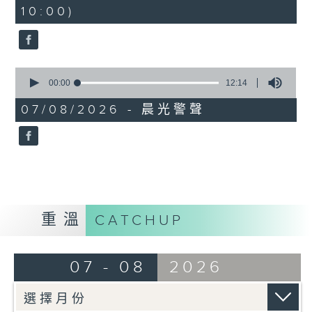
minutes,
10:00)
42
seconds
0
seconds
00:00
12:14
of
12
07/08/2026 - 晨光警聲
minutes,
14
seconds
重溫
CATCHUP
07 - 08
2026