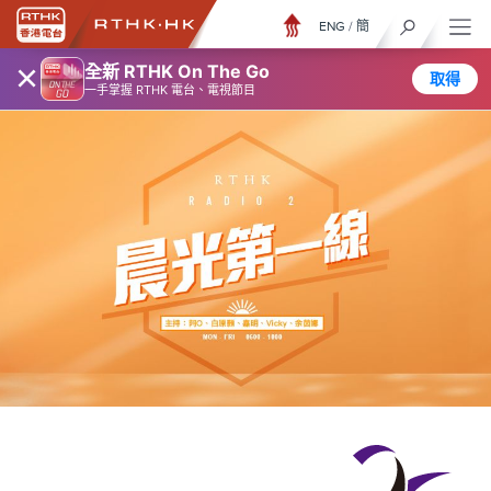
ENG
/
簡
×
全新 RTHK On The Go
取得
一手掌握 RTHK 電台、電視節目