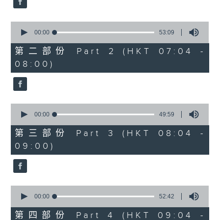
0
seconds
00:00
53:09
of
53
第二部份 Part 2 (HKT 07:04 -
minutes,
08:00)
9
seconds
0
seconds
00:00
49:59
of
49
第三部份 Part 3 (HKT 08:04 -
minutes,
09:00)
59
seconds
0
seconds
00:00
52:42
of
52
第四部份 Part 4 (HKT 09:04 -