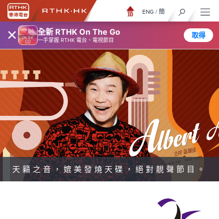
ENG
/
簡
×
全新 RTHK On The Go
取得
一手掌握 RTHK 電台、電視節目
天籟之音，媲美發燒天碟，絕對靚聲節目。