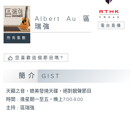
Albert Au 區
瑞強
電台直播
所有集數
您喜歡這個節目嗎?
簡介
GIST
天籟之音，媲美發燒天碟，絕對靚聲節目
時間﹕逢星期一至五，晚上7:00-8:00
主持﹕區瑞強