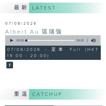
最新
LATEST
07/08/2026
Albert Au 區瑞強
0
seconds
00:00
50:02
of
50
07/08/2026 - 足本 Full (HKT
minutes,
19:00 - 20:00)
2
seconds
重溫
CATCHUP