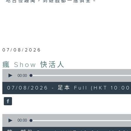
地古怪趣聞，到遊戲都一應俱全。
07/08/2026
瘋 Show 快活人
0
seconds
00:00
of
1
07/08/2026 - 足本 Full (HKT 10:00 
hour,
37
minutes,
16
seconds
Volume
90%
0
seconds
00:00
of
47