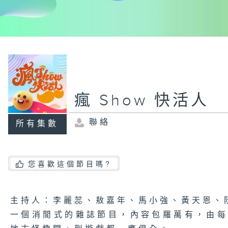
瘋 Show 快活人
聯絡
所有集數
您喜歡這個節目嗎?
主持人：李麗蕊、敖嘉年、馬小強、黃天恩、
一個消閒式的雜誌節目，內容包羅萬有，由