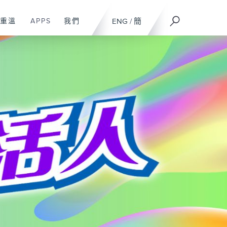
重溫
APPS
我們
ENG
/
簡