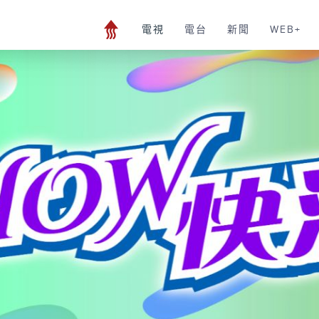
電視
電台
新聞
WEB+