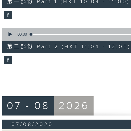
第一部份 Part 1 (HKT 10:04 - 11:00)
minutes,
50
seconds
Volume
90%
0
seconds
00:00
of
49
第二部份 Part 2 (HKT 11:04 - 12:00)
minutes,
36
seconds
Volume
90%
07 - 08
2026
07/08/2026