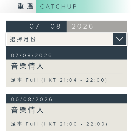
重溫
CATCHUP
07 - 08
2026
07/08/2026
音樂情人
足本 Full (HKT 21:04 - 22:00)
06/08/2026
音樂情人
足本 Full (HKT 21:00 - 22:00)