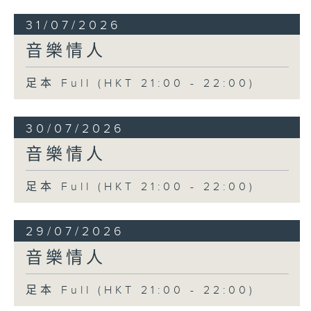
31/07/2026
音樂情人
足本 Full (HKT 21:00 - 22:00)
30/07/2026
音樂情人
足本 Full (HKT 21:00 - 22:00)
29/07/2026
音樂情人
足本 Full (HKT 21:00 - 22:00)