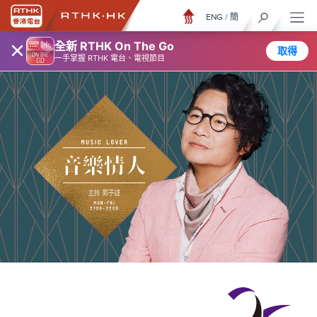
ENG
/
簡
×
全新 RTHK On The Go
取得
一手掌握 RTHK 電台、電視節目