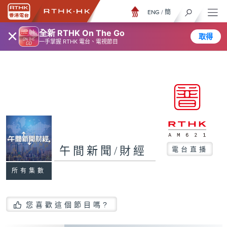
ENG
/
簡
×
全新 RTHK On The Go
取得
一手掌握 RTHK 電台、電視節目
午間新聞/財經
電台直播
所有集數
您喜歡這個節目嗎?