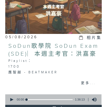
05/08/2026
相片集
SoDun歌學院 SoDun Exam
(SDE)︳本週主考官：洪嘉豪
Playlist：
1700
應智越 - BEATMAKER
.
更多...
1730
Aiden 洪助昇 - 一億歲後
Kacey 陳凱琪 - 完全真空
0
seconds
00:00
1:36:13
Jocelyn 陳明憙 - if sunday never
of
comes