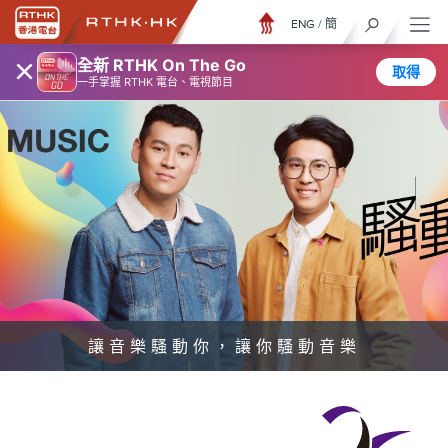
ENG
/
簡
×
全新 RTHK On The Go
取得
一手掌握 RTHK 電台、電視節目
讓音樂騷動你，讓你騷動音樂