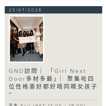
23/07/2026
GND訪問 ︳「Girl Next
Door多材多藝」︳聚集咗四
位性格喜好都好唔同嘅女孩子
~
足本 Full (HKT 17:00 - 19:00)