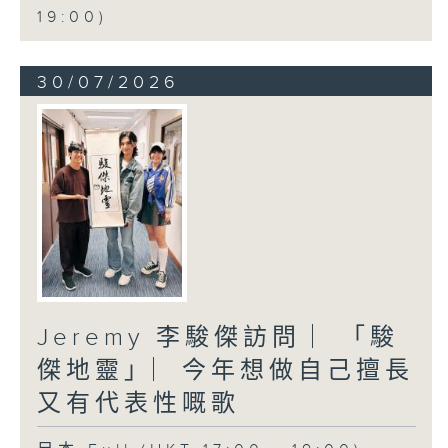
19:00)
30/07/2026
Jeremy 李駿傑訪問 ︳「駿
傑地靈」︳今年想做自己擅長
又有代表性嘅歌