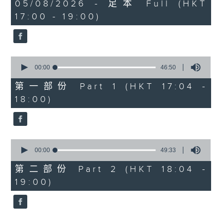
1
05/08/2026 - 足本 Full (HKT
hour,
Cloud 雲浩影 - 我想和你虛度光陰
17:00 - 19:00)
36
Mori 森映霖 - 音樂停止前
minutes,
13
.
seconds
1800
容祖兒 - 等等等等
0
seconds
00:00
46:50
Dear Jane - 廢活量
of
Kendy Suen - 就在出口轉右へ
46
第一部份 Part 1 (HKT 17:04 -
minutes,
SOPHY 王嘉儀 - 三張幾
18:00)
50
Ian 陳卓賢 - 遲眠劑
seconds
.
1830
〈SoDun Exam（SDE)〉
0
seconds
00:00
49:33
本週主考官：洪嘉豪
of
洪嘉豪 - 一筆滿意
49
第二部份 Part 2 (HKT 18:04 -
minutes,
19:00)
33
seconds