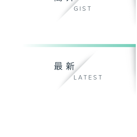
GIST
最新
LATEST