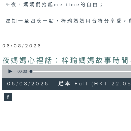
✨夜，媽媽們拾起me time的自由；
星期一至四晚十點，梓瑜媽媽用音符分享愛，
06/08/2026
夜媽媽心裡話：梓瑜媽媽故事時間
0
seconds
00:00
of
55
06/08/2026 - 足本 Full (HKT 22:05
minutes,
0
seconds
Volume
90%