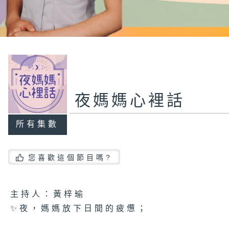
夜媽媽心裡話
所有集數
您喜歡這個節目嗎?
主持人：黃梓瑜
✨夜，媽媽放下日間的疲憊；