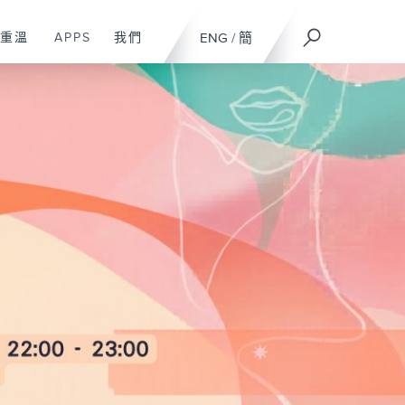
重溫
APPS
我們
ENG
/
簡