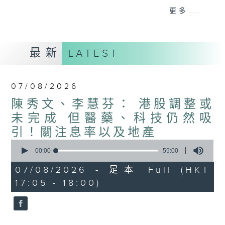
星期二【Kingsir會客室】【巡舖尋舖】對話
更多...
地產名家
星期三【科網專題】解碼科技金融
星期四【解鎖A股賽道】探索北水流向
最新
LATEST
星期五 【金錢本色——透視華爾街】直擊美
股熱點
am621 香港電台普通話台最強財經陣容和你
07/08/2026
走在理財第e線。
陳秀文、李慧芬： 港股調整或
未完成 但醫藥、科技仍然吸
引！關注息率以及地產
0
seconds
00:00
55:00
of
55
07/08/2026 - 足本 Full (HKT
minutes,
17:05 - 18:00)
0
seconds