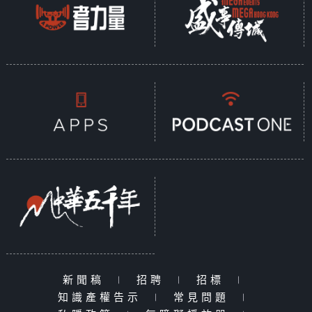
新聞稿
|
招聘
|
招標
|
知識產權告示
|
常見問題
|