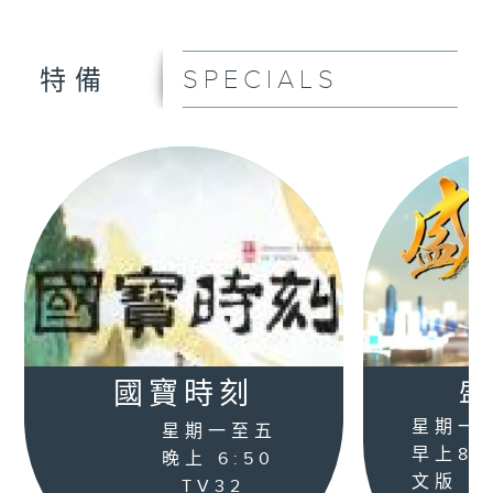
SPECIALS
特備
國寶時刻
盛
星期一
星期一至五
早上8:0
晚上 6:50
文版
TV32