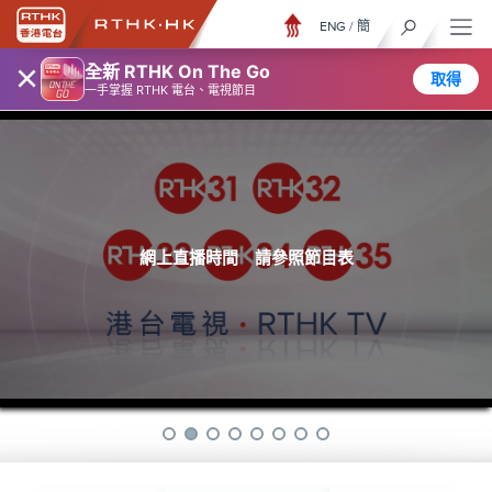
ENG
/
簡
×
全新 RTHK On The Go
取得
一手掌握 RTHK 電台、電視節目
網上直播時間 請參照節目表
TV31 |
醫生與你 - 醫學．人
星期六晚 8:00