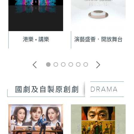
港樂 • 講樂
演藝盛薈．開放舞台
DRAMA
國劇及自製原創劇