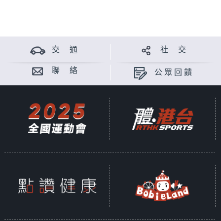
交 通
社 交
聯 絡
公眾回饋