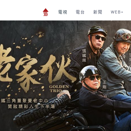
電視
電台
新聞
WEB+