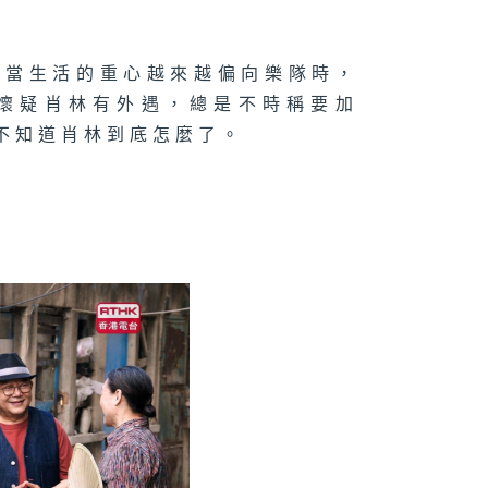
是當生活的重心越來越偏向樂隊時，
懷疑肖林有外遇，總是不時稱要加
不知道肖林到底怎麼了。