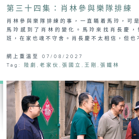
第三十四集：肖林參與樂隊排練
肖林參與樂隊排練的事，一直瞞着馬玲，可
馬玲感到了肖林的變化。馬玲來找肖長慶，
班，在家也魂不守舍。肖長慶不太相信，但也
網上重溫至 07/08/2027
Tag:
陸劇
,
老家伙
,
張國立
,
王剛
,
張鐵林