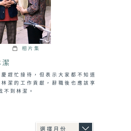
相片集
林潔
長慶趕忙接待，但表示大家都不知道
以林潔的工作貢獻，辭職後也應該享
找不到林潔。