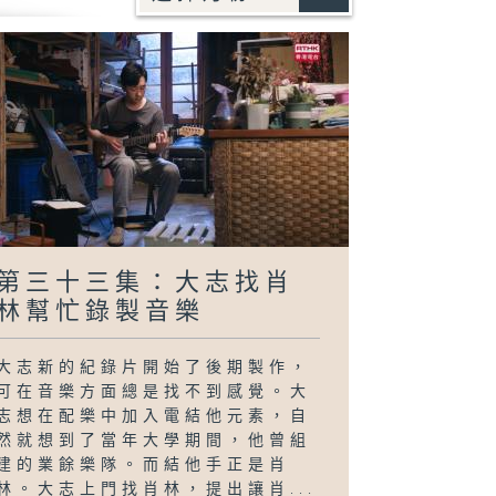
第三十三集：大志找肖
林幫忙錄製音樂
大志新的紀錄片開始了後期製作，
可在音樂方面總是找不到感覺。大
志想在配樂中加入電結他元素，自
然就想到了當年大學期間，他曾組
建的業餘樂隊。而結他手正是肖
林。大志上門找肖林，提出讓肖...