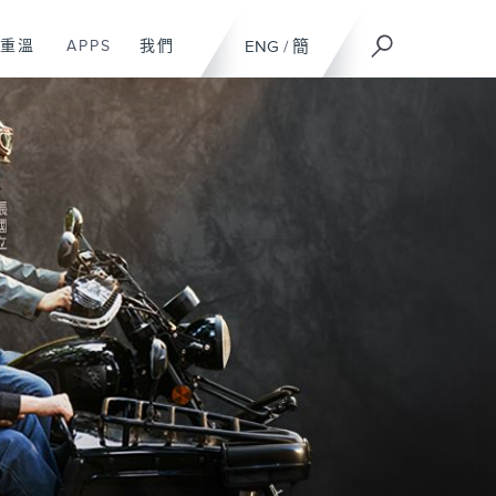
重溫
APPS
我們
ENG
/
簡