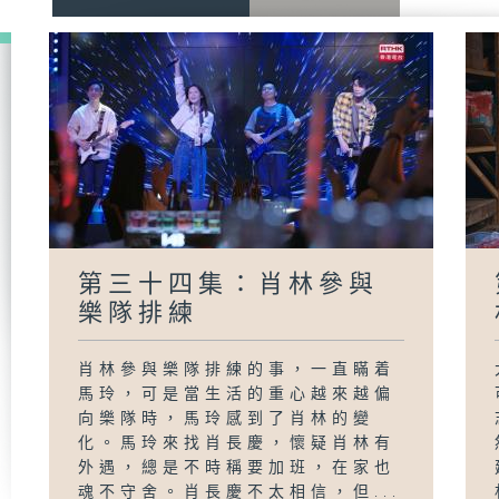
第三十四集：肖林參與
樂隊排練
肖林參與樂隊排練的事，一直瞞着
馬玲，可是當生活的重心越來越偏
向樂隊時，馬玲感到了肖林的變
化。馬玲來找肖長慶，懷疑肖林有
外遇，總是不時稱要加班，在家也
魂不守舍。肖長慶不太相信，但...