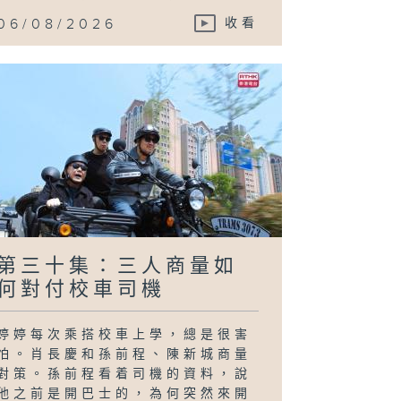
06/08/2026
收看
第三十集：三人商量如
何對付校車司機
婷婷每次乘搭校車上學，總是很害
怕。肖長慶和孫前程、陳新城商量
對策。孫前程看着司機的資料，說
他之前是開巴士的，為何突然來開