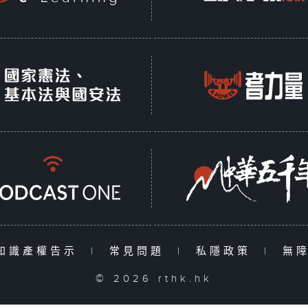
知識產權告示
|
常見問題
|
私隱政策
|
無
© 2026 rthk.hk