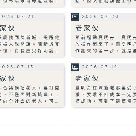
。但林潔跟肖母還沒聊…
話，但又怕耽誤他工作
2026-07-21
2026-07-20
家伙
老家伙
長慶找到陳新城，提醒他
孫前程勸夏明舟，夏明
要被人說閒話。陳新城完
於振作起來了。而夏明
不懂，肖長慶只好明說…
作起來的第一步，就是
2026-07-15
2026-07-14
家伙
老家伙
人合議擴招老人，要打開
夏明舟在陳新城那裏受
門，不僅面對新城員工，
激，要求不計成本一定
面向全社會的老人。可…
標成功。可到了競標當