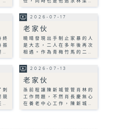
。…
任，同時也是他追求林潔…
2026-07-17
老家伙
舟終
曉晴發現出手制止家暴的人
舟振
是大志，二人在多年後再次
要…
相遇。作為青梅竹馬的二…
2026-07-13
老家伙
了刺
孫前程讓陳新城管管肖林的
要競
工作問題，不然肖長慶無心
天…
在養老中心工作，陳新城…