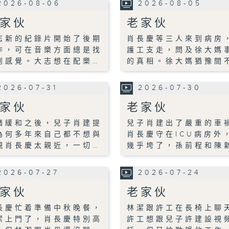
2026-08-06
2026-08-05
家伙
老家伙
志新的紀錄片開始了後期
肖長慶等三人來到病房
作，可在音樂方面總是找
護工支走，問及徐大媽
到感覺。大志想在配樂…
的真相。徐大媽猶豫間
2026-07-31
2026-07-30
家伙
老家伙
緒緩和之後，兒子肖建提
兒子肖建出了嚴重的車
為何多年來自己都不想與
肖長慶守在ICU病房外
親肖長慶太親近，一切…
幾乎垮了，孫前程和陳
2026-07-27
2026-07-24
家伙
老家伙
長慶忙着準備中秋晚餐，
林潔跟許工在長椅上聊
潔上門了，肖長慶特別高
許工想跟兒子許建設視