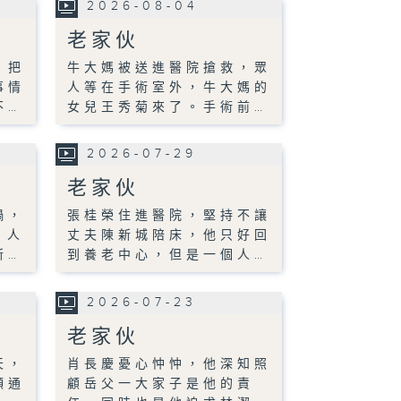
2026-08-04
老家伙
，把
牛大媽被送進醫院搶救，眾
事情
人等在手術室外，牛大媽的
不…
女兒王秀菊來了。手術前…
2026-07-29
老家伙
禍，
張桂榮住進醫院，堅持不讓
，人
丈夫陳新城陪床，他只好回
新…
到養老中心，但是一個人…
2026-07-23
老家伙
天，
肖長慶憂心忡忡，他深知照
頻通
顧岳父一大家子是他的責