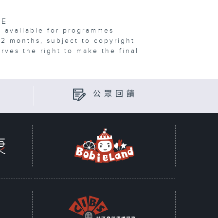
VE
e available for programmes
12 months, subject to copyright
erves the right to make the final
公眾回饋