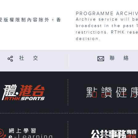
PROGRAMME ARCHI
Archive service will b
受版權限制內容除外。香
broadcast in the past 
restrictions. RTHK res
decision.
社 交
聯 絡