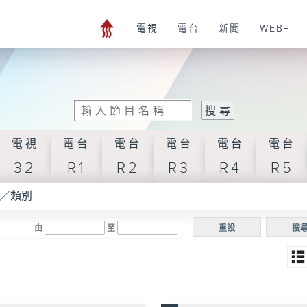
電視
電台
新聞
WEB+
電視
電台
電台
電台
電台
電台
32
R1
R2
R3
R4
R5
／類別
由
至
重設
搜