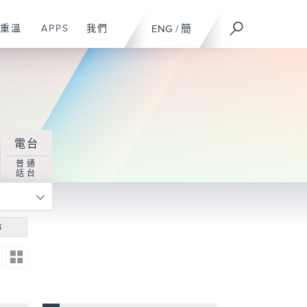
重溫
APPS
我們
ENG
/
簡
電台
普通
話台
尋