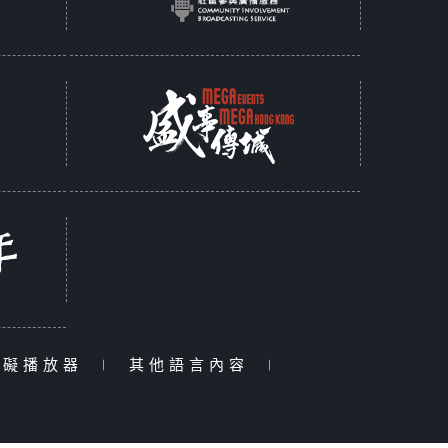
障礙播放器
|
其他語言內容
|