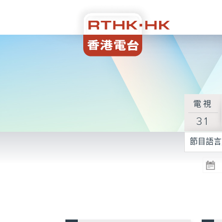
電視
31
節目語言