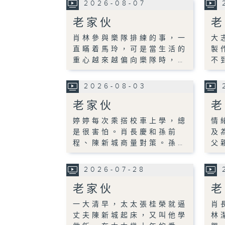
2026-08-07
老家伙
老
肖林參與樂隊排練的事，一
大
直瞞着馬玲，可是當生活的
製
重心越來越偏向樂隊時，…
不
2026-08-03
老家伙
老
婷婷每次乘搭校車上學，總
情
是很害怕。肖長慶和孫前
及
程、陳新城商量對策。孫…
父
2026-07-28
老家伙
老
一大清早，太太張桂榮就逼
肖
丈夫陳新城起床，又叫他學
林