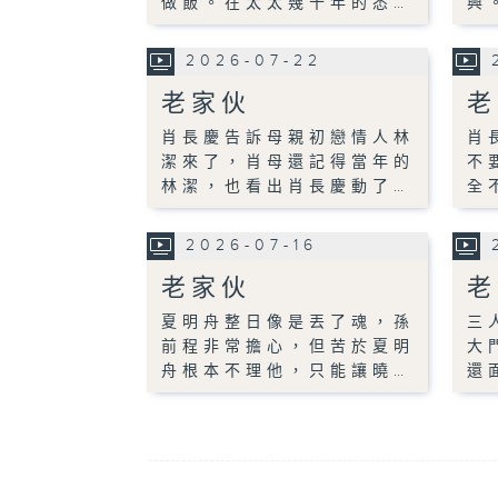
做飯。在太太幾十年的悉…
興
2026-07-22
老家伙
老
肖長慶告訴母親初戀情人林
肖
潔來了，肖母還記得當年的
不
林潔，也看出肖長慶動了…
全
2026-07-16
老家伙
老
夏明舟整日像是丟了魂，孫
三
前程非常擔心，但苦於夏明
大
舟根本不理他，只能讓曉…
還