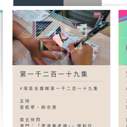
第一千二百一十九集
#灣區全媒睇第一千二百一十九集
主持
梁凱寧、帥亦雯
南北快閃
澳門：「粵澳養老通+」便利在...