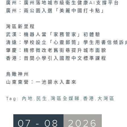
廣州：廣州落地城市級衛生健康AI支撐平台
廣州：兩公園入選「美麗中國打卡點」
灣區新里程
武漢：機器人當「家務管家」初體驗
清遠：學校設立「心靈郵筒」學生用書信傾訴
肇慶：精修微改老舊街巷提升城市面貌
香港：首間小學引入國際中文標準課程
鳥瞰神州
山東東營：一池碧水入畫來
Tag:
內地
,
民生
,
灣區全媒睇
,
香港
,
大灣區
07 - 08
2026