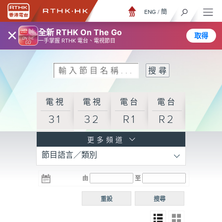
ENG
/
簡
×
全新 RTHK On The Go
取得
一手掌握 RTHK 電台、電視節目
電視
電視
電台
電台
31
32
R1
R2
電台
更多頻道
節目語言／類別
R3
電台
電台
電台
由
至
普通
R4
R5
話台
重設
搜尋