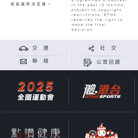
保留最終決定權。
in the past 12 months,
subject to copyright
restrictions. RTHK
reserves the right to
make the final
decision.
交 通
社 交
聯 絡
公眾回饋