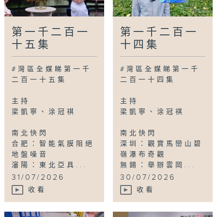
第一千二百一
第一千二百一
十五集
十四集
#灣區全媒睇第一千
#灣區全媒睇第一千
二百一十五集
二百一十四集
主持
主持
梁凱寧、涂冠祺
梁凱寧、涂冠祺
南北快閃
南北快閃
合肥：智能氣膜阻絕
深圳：觀賞馬巒山碧
地盤噪音
嶺瀑布奇觀
瀋陽：東北亞具...
無錫：舉辦雲岡...
31/07/2026
30/07/2026
收看
收看