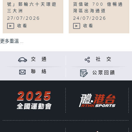
號」郵輪六十天環遊
貨值破 700 億暢通
三大洲
灣區出海通道
...
...
27/07/2026
24/07/2026
收看
收看
更多重溫 ...
交 通
社 交
聯 絡
公眾回饋