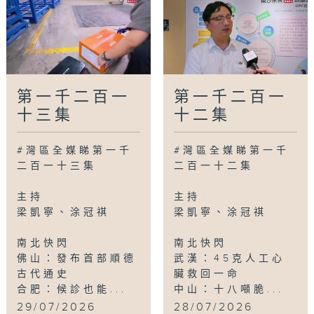
第一千二百一
第一千二百一
十三集
十二集
#灣區全媒睇第一千
#灣區全媒睇第一千
二百一十三集
二百一十二集
主持
主持
梁凱寧、涂冠祺
梁凱寧、涂冠祺
南北快閃
南北快閃
佛山：發布首部順德
武漢：45克人工心
古代通史
臟救回一命
合肥：候診也能...
中山：十八噸脆...
29/07/2026
28/07/2026