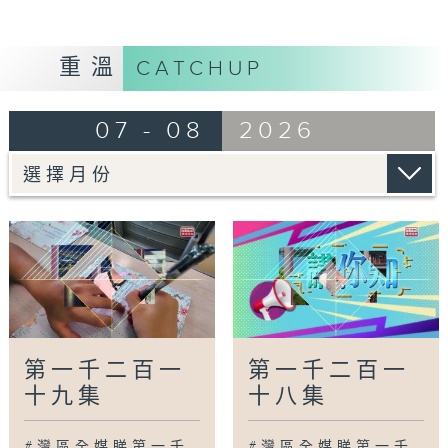
款項
中山：口岸首批非洲建交國零關稅貨物過關
梅州：國家級非遺「嶺南陳氏針法」進駐梅州
重溫
CATCHUP
蘇州：蘆墟設計島啟用老廠房變身美學空間
杭州：香港電影展映在杭開幕展現港片新貌
07 - 08
2026
廣為人知
廣州：本土機器人智創灣區新生態
廣州：廣州落地城市級衛生健康AI支撐平台
廣州：兩公園入選「美麗中國打卡點」
灣區新里程
武漢：機器人當「家務管家」初體驗
清遠：學校設立「心靈郵筒」學生用書信傾訴成
長心事
第一千二百一
第一千二百一
肇慶：精修微改老舊街巷提升城市面貌
香港：首間小學引入國際中文標準課程
十九集
十八集
鳥瞰神州
#灣區全媒睇第一千
#灣區全媒睇第一千