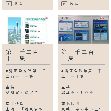
收看
收看
第一千二百一
第一千二百一
十一集
十集
#灣區全媒睇第一千
#灣區全媒睇第一千
二百一十一集
二百一十集
主持
主持
梁凱寧、涂冠祺
鄭萃雯、帥亦雯
南北快閃
南北快閃
上海：「維京伊敦
東莞：空港中心三年