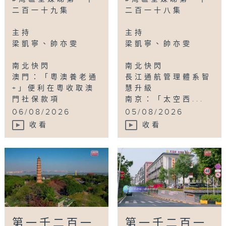
山東東營：一池碧水入畫來
二百一十九集
二百一十八集
主持
主持
Tag:
內地
,
民生
,
灣區全媒睇
,
香港
,
大灣區
梁凱寧、帥亦雯
梁凱寧、帥亦雯
南北快閃
南北快閃
澳門：「粵澳養老通
長江通航管理體系智
+」便利在粵收取澳
慧升級
門社保款項
南京：「太空西...
...
06/08/2026
05/08/2026
收看
收看
第一千二百一
第一千二百一