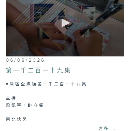
0
06/08/2026
seconds
of
第一千二百一十九集
26
minutes,
7
#灣區全媒睇第一千二百一十九集
seconds
主持
梁凱寧、帥亦雯
南北快閃
澳門：「粵澳養老通+」便利在粵收取澳門社保
更多...