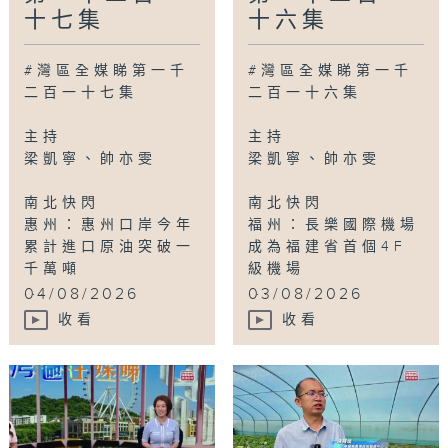
十七集
十六集
#灣區全媒睇第一千
#灣區全媒睇第一千
二百一十七集
二百一十六集
主持
主持
梁凱寧、帥亦雯
梁凱寧、帥亦雯
南北快閃
南北快閃
惠州：惠州口岸今年
福州：長樂國際機場
累計進口原油突破一
成為福建省首個4F
千萬噸
級機場
...
...
04/08/2026
03/08/2026
收看
收看