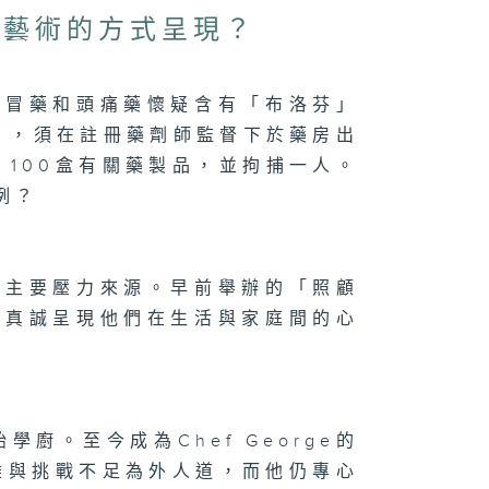
過藝術的方式呈現？
感冒藥和頭痛藥懷疑含有「布洛芬」
」，須在註冊藥劑師監督下於藥房出
 100盒有關藥製品，並拘捕一人。
例？
的主要壓力來源。早前舉辦的「照顧
，真誠呈現他們在生活與家庭間的心
廚。至今成為Chef George的
難與挑戰不足為外人道，而他仍專心