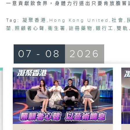
一意貢獻飲食界，身體力行道出只要肯放膽嘗
Tag:
凝聚香港
,
Hong Kong United
,
社會
,
堃
,
照顧者心聲
,
衞生署
,
註冊藥物
,
銀行工
,
雙軌
07 - 08
2026