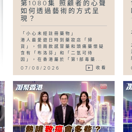
第1080集 照顧者的心聲
如何透過藝術的方式呈
現？
「小心未經註冊藥物」
港人最愛遊日時到藥妝店「掃
貨」，但兩款感冒藥和頭痛藥懷疑
含有「布洛芬」和「二氫可待
因」，在香港屬於「第1部毒藥...
07/08/2026
收看