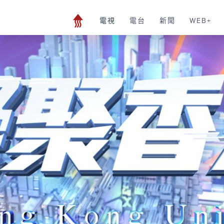
電視
電台
新聞
WEB+