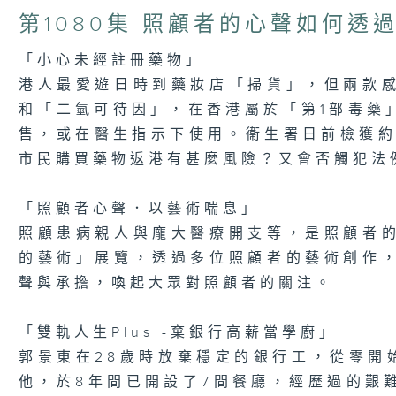
of
23
第1080集 照顧者的心聲如何透
minutes,
7
seconds
Volume
「小心未經註冊藥物」
90%
港人最愛遊日時到藥妝店「掃貨」，但兩款
和「二氫可待因」，在香港屬於「第1部毒藥
售，或在醫生指示下使用。衞生署日前檢獲約
市民購買藥物返港有甚麼風險？又會否觸犯法
「照顧者心聲．以藝術喘息」
照顧患病親人與龐大醫療開支等，是照顧者
的藝術」展覽，透過多位照顧者的藝術創作
聲與承擔，喚起大眾對照顧者的關注。
「雙軌人生Plus -棄銀行高薪當學廚」
郭景東在28歲時放棄穩定的銀行工，從零開始學
他，於8年間已開設了7間餐廳，經歷過的艱