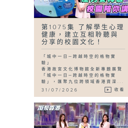
第1075集 了解學生心理
健康，建立互相聆聽與
分享的校園文化！
「城中一日─跨越時空的格物實
驗」
香港故宮文化博物館全新專題展覽
「城中一日─跨越時空的格物實
驗」，匯聚九位跨領域香港資深...
31/07/2026
收看