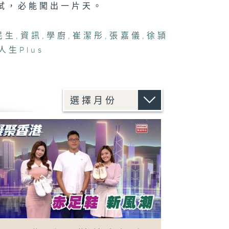
試，必能闖出一片天。
民生
,
資訊
,
學廚
,
崔潔彤
,
張嘉儀
,
徐頴
人生Plus