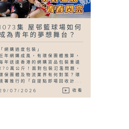
1073集 屋邨籃球場如何
成為青年的夢想舞台？
「網購過度包裝」
近年網購成風，有環保團體推算，
每年送達香港的網購貨品包裝重達
270萬公斤！面對包裝氾濫問題，
環保團體及物流業界有何對策？環
境署推行的「自提點即場回收計...
29/07/2026
收看