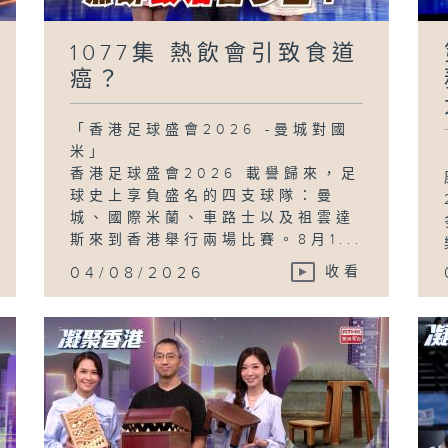
1077集 熱飲會引致食道
癌？
「香港足球盛會2026 -曼城對國
米」
香港足球盛會2026 載譽歸來，足
球史上享負盛名的四支球隊：曼
城、國際米蘭、車路士以及祖雲達
斯來到香港舉行兩場比賽。8月1...
04/08/2026
收看