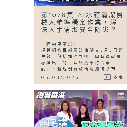
第1078集 AI水箱清潔機
械人精準穩定作業，解
決人手清潔安全隱患？
「網約車筆試」
規管網約車部份法律條文8月3日起
生效，包括加強罰則。同時運輸署
亦推出「的士及網約車綜合筆
試」。新規例實施情況如何？市...
05/08/2026
收看