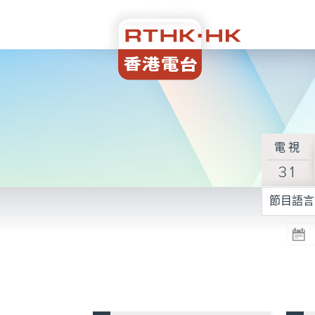
電視
31
節目語言