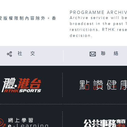
PROGRAMME ARCHI
Archive service will b
受版權限制內容除外。香
broadcast in the past 
restrictions. RTHK res
decision.
社 交
聯 絡