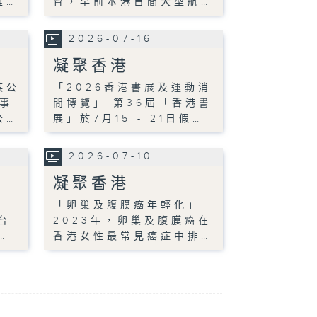
惟…
育，早前本港首間大型航…
2026-07-16
凝聚香港
棋公
「2026香港書展及運動消
事
閒博覽」 第36屆「香港書
公…
展」於7月15 - 21日假…
2026-07-10
凝聚香港
「卵巢及腹膜癌年輕化」
台
2023年，卵巢及腹膜癌在
…
香港女性最常見癌症中排…