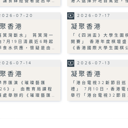
，讓食肆經營者提出申…
港人選擇外地自駕遊，
2026-07-20
2026-07-17
聚香港
凝聚香港
筲箕灣斷水」 筲箕灣一
「《四洲盃》大學生圍
由7月19日清晨近6時起
開賽」 香港年度棋壇盛
停食水供應，懷疑是由…
《香港國際大學生圍棋
2026-07-14
2026-07-13
聚香港
凝聚香港
學界匯演《璀璨藝匯
「港台電視32新節目巡
026》」 由教育局課程
禮」 7月10日，香港電
展處舉辦的《璀璨藝匯…
舉行「港台電視32節目