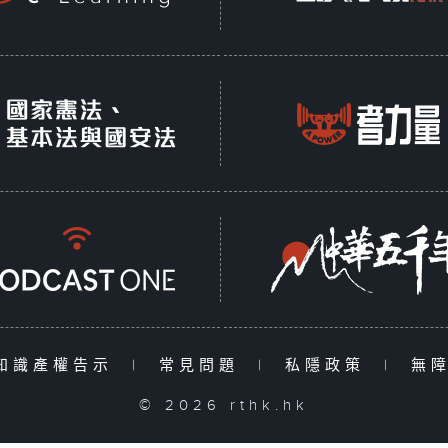
知識產權告示
|
常見問題
|
私隱政策
|
無
© 2026 rthk.hk