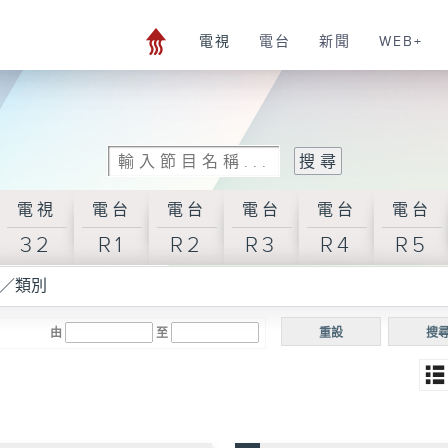
電視
電台
新聞
WEB+
電視
電台
電台
電台
電台
電台
32
R1
R2
R3
R4
R5
／類別
由
至
重設
搜