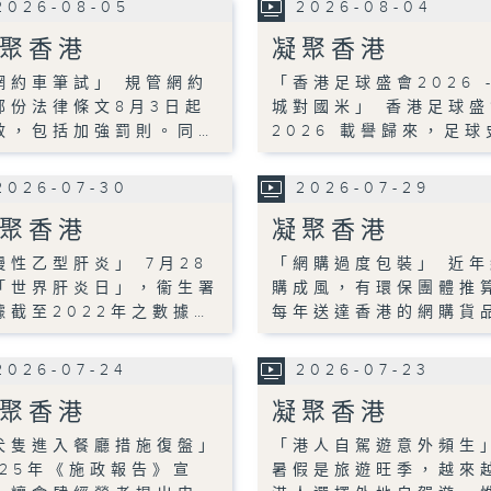
2026-08-05
2026-08-04
聚香港
凝聚香港
網約車筆試」 規管網約
「香港足球盛會2026 
部份法律條文8月3日起
城對國米」 香港足球盛
效，包括加強罰則。同…
2026 載譽歸來，足球
2026-07-30
2026-07-29
聚香港
凝聚香港
慢性乙型肝炎」 7月28
「網購過度包裝」 近年
「世界肝炎日」，衞生署
購成風，有環保團體推
據截至2022年之數據…
每年送達香港的網購貨
2026-07-24
2026-07-23
聚香港
凝聚香港
犬隻進入餐廳措施復盤」
「港人自駕遊意外頻生
025年《施政報告》宣
暑假是旅遊旺季，越來