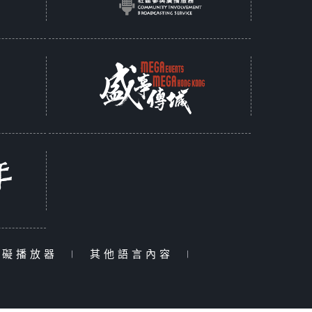
障礙播放器
|
其他語言內容
|