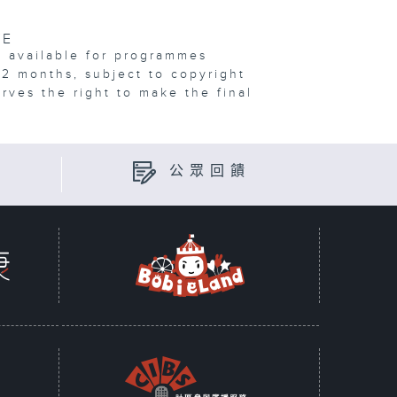
VE
e available for programmes
12 months, subject to copyright
erves the right to make the final
公眾回饋