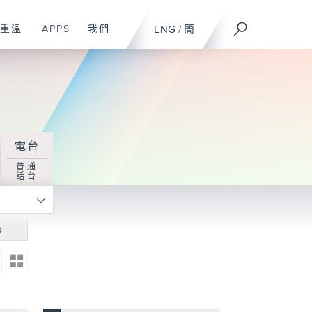
重溫
APPS
我們
ENG
/
簡
電台
普通
話台
尋