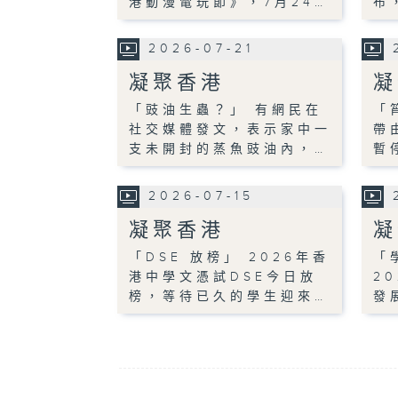
港動漫電玩節》，7月24…
布
2026-07-21
凝聚香港
凝
「豉油生蟲？」 有網民在
「
社交媒體發文，表示家中一
帶
支未開封的蒸魚豉油內，…
暫
2026-07-15
凝聚香港
凝
「DSE 放榜」 2026年香
「
港中學文憑試DSE今日放
2
榜，等待已久的學生迎來…
發