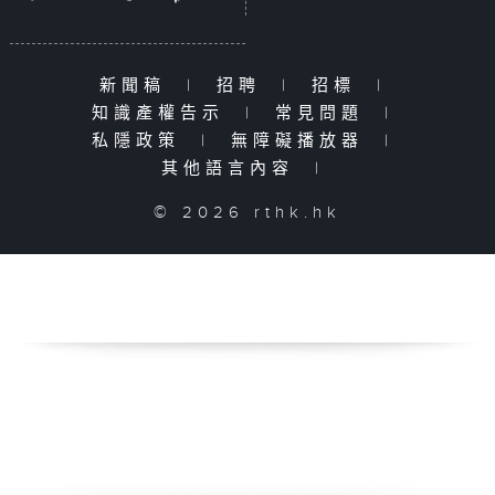
新聞稿
|
招聘
|
招標
|
知識產權告示
|
常見問題
|
私隱政策
|
無障礙播放器
|
其他語言內容
|
© 2026 rthk.hk