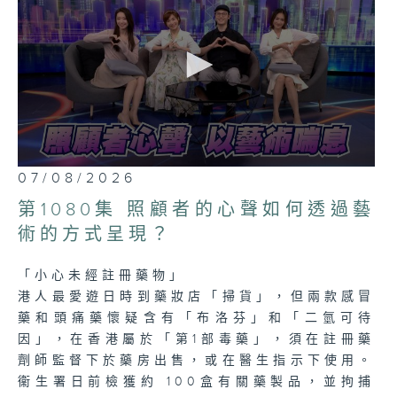
0
07/08/2026
seconds
of
第1080集 照顧者的心聲如何透過藝
23
minutes,
術的方式呈現？
7
seconds
「小心未經註冊藥物」
港人最愛遊日時到藥妝店「掃貨」，但兩款感冒
藥和頭痛藥懷疑含有「布洛芬」和「二氫可待
因」，在香港屬於「第1部毒藥」，須在註冊藥
劑師監督下於藥房出售，或在醫生指示下使用。
衞生署日前檢獲約 100盒有關藥製品，並拘捕