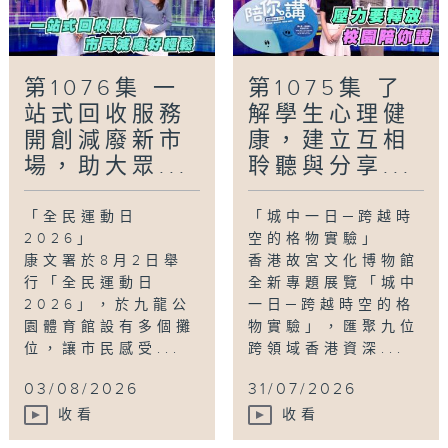
第1076集 一
第1075集 了
站式回收服務
解學生心理健
開創減廢新市
康，建立互相
場，助大眾...
聆聽與分享...
「全民運動日
「城中一日─跨越時
2026」
空的格物實驗」
康文署於8月2日舉
香港故宮文化博物館
行「全民運動日
全新專題展覽「城中
2026」，於九龍公
一日─跨越時空的格
園體育館設有多個攤
物實驗」，匯聚九位
位，讓市民感受...
跨領域香港資深...
03/08/2026
31/07/2026
收看
收看