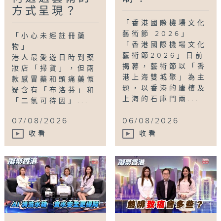
方式呈現？
心聲
,
衞生署
,
註冊藥物
,
銀行工
,
雙軌人生Plus
「香港國際機場文化
藝術節 2026」
「小心未經註冊藥
「香港國際機場文化
物」
藝術節2026」日前
港人最愛遊日時到藥
揭幕，藝術節以「香
妝店「掃貨」，但兩
港上海雙城聚」為主
款感冒藥和頭痛藥懷
題，以香港的唐樓及
疑含有「布洛芬」和
上海的石庫門兩...
「二氫可待因」...
07/08/2026
06/08/2026
收看
收看