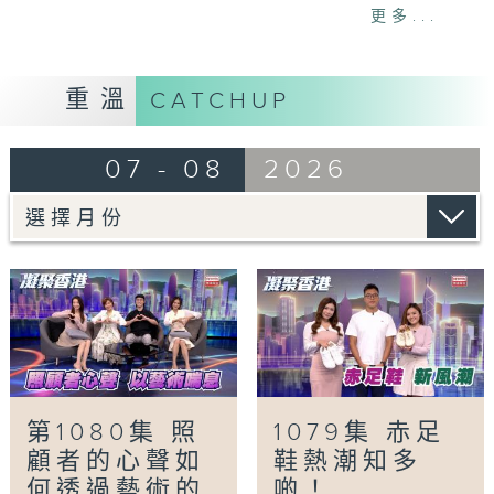
一人。市民購買藥物返港有甚麼風險？又會否觸
更多...
犯法例？
「照顧者心聲．以藝術喘息」
重溫
CATCHUP
照顧患病親人與龐大醫療開支等，是照顧者的主
要壓力來源。早前舉辦的「照顧的藝術」展覽，
07 - 08
2026
透過多位照顧者的藝術創作，真誠呈現他們在生
活與家庭間的心聲與承擔，喚起大眾對照顧者的
關注。
「雙軌人生Plus -棄銀行高薪當學廚」
郭景東在28歲時放棄穩定的銀行工，從零開始
學廚。至今成為Chef George的他，於8年間
已開設了7間餐廳，經歷過的艱難與挑戰不足為
外人道，而他仍專心一意貢獻飲食界，身體力行
道出只要肯放膽嘗試，必能闖出一片天。
第1080集 照
1079集 赤足
顧者的心聲如
鞋熱潮知多
Tag:
凝聚香港
,
Hong Kong United
,
社會
,
何透過藝術的
啲！
民生
,
資訊
,
學廚
,
崔潔彤
,
張嘉儀
,
徐頴堃
,
照顧者