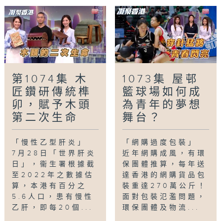
第1074集 木
1073集 屋邨
匠鑽研傳統榫
籃球場如何成
卯，賦予木頭
為青年的夢想
第二次生命
舞台？
「慢性乙型肝炎」
「網購過度包裝」
7月28日「世界肝炎
近年網購成風，有環
日」，衞生署根據截
保團體推算，每年送
至2022年之數據估
達香港的網購貨品包
算，本港有百分之
裝重達270萬公斤！
5.6人口，患有慢性
面對包裝氾濫問題，
乙肝，即每20個...
環保團體及物流...