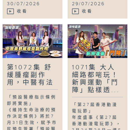
30/07/2026
29/07/2026
收看
收看
第1072集 舒
1071集 大人
緩腫瘤副作
細路都啱玩！
用，中醫有法
新興運動「鬥
陣」點樣透...
「預設醫療指示條例
即將實施」
「第27屆香港動漫
《維持生命治療的預
電玩節」
作決定條例》將於7
年度盛事《第27屆
月31日生效，賦予市
香港動漫電玩節》，
民預先簽署「預設醫