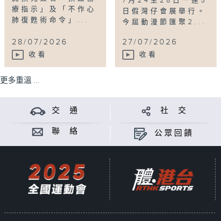
7月24至28日一連5
療指示」及「不作心
日假灣仔會展舉行。
肺復甦術命令」...
今屆動漫節匯聚2...
28/07/2026
27/07/2026
收看
收看
更多重溫 ...
交 通
社 交
聯 絡
公眾回饋