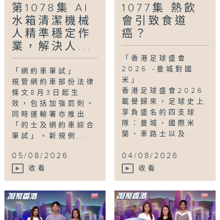
第1078集 AI
1077集 熱飲
水箱清潔機械
會引致食道
人精準穩定作
癌？
業，解決人...
「香港足球盛會
2026 -曼城對國
「網約車筆試」
米」
規管網約車部份法律
香港足球盛會2026
條文8月3日起生
載譽歸來，足球史上
效，包括加強罰則。
享負盛名的四支球
同時運輸署亦推出
隊：曼城、國際米
「的士及網約車綜合
蘭、車路士以及...
筆試」。新規例...
05/08/2026
04/08/2026
收看
收看