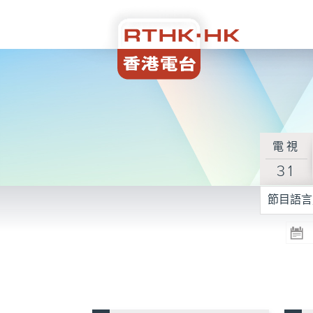
電視
31
節目語言