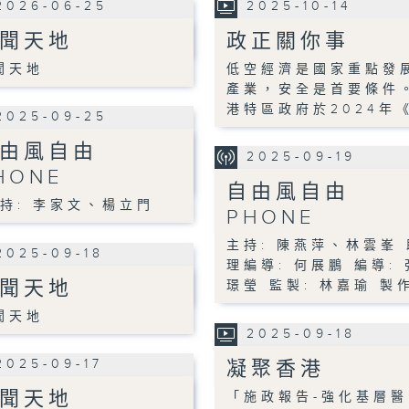
2026-06-25
2025-10-14
聞天地
政正關你事
聞天地
低空經濟是國家重點發
產業，安全是首要條件
港特區政府於2024年
2025-09-25
由風自由
2025-09-19
HONE
自由風自由
持: 李家文、楊立門
PHONE
主持: 陳燕萍、林雲峯 
2025-09-18
理編導: 何展鵬 編導: 
聞天地
璟瑩 監製: 林嘉瑜 製作
聞天地
2025-09-18
2025-09-17
凝聚香港
聞天地
「施政報告-強化基層醫