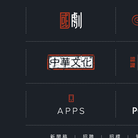
新聞稿
|
招聘
|
招標
|