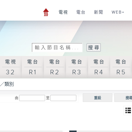
電視
電台
新聞
WEB+
電視
電台
電台
電台
電台
電台
32
R1
R2
R3
R4
R5
／類別
由
至
重設
搜