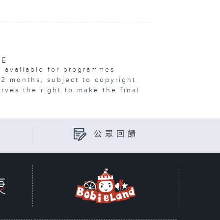
VE
e available for programmes
12 months, subject to copyright
erves the right to make the final
公眾回饋