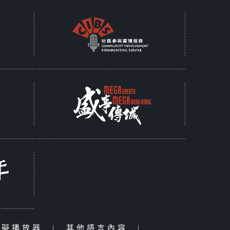
障礙播放器
|
其他語言內容
|