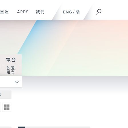
重溫
APPS
我們
ENG
/
簡
電台
普通
話台
尋