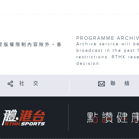
PROGRAMME ARCHI
Archive service will b
受版權限制內容除外。香
broadcast in the past 
restrictions. RTHK res
decision.
社 交
聯 絡