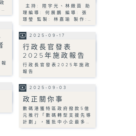
政
主持: 陸宇光、林緻茵 助
發…
理編導: 何展鵬 編導: 張
璟瑩 監製: 林嘉瑜 製作:…
5
2025-09-17
者
行政長官發表
2025年施政報告
政報
行政長官發表2025年施政
報告
2025-09-03
政正關你事
數碼港獲特區政府撥款5億
元推行「數碼轉型支援先導
計劃」，獲批中小企最多…