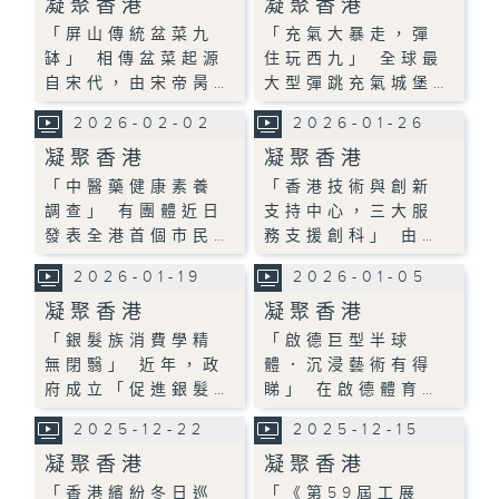
凝聚香港
凝聚香港
「屏山傳統盆菜九
「充氣大暴走，彈
缽」 相傳盆菜起源
住玩西九」 全球最
自宋代，由宋帝昺…
大型彈跳充氣城堡…
2026-02-02
2026-01-26
凝聚香港
凝聚香港
「中醫藥健康素養
「香港技術與創新
調查」 有團體近日
支持中心，三大服
發表全港首個市民…
務支援創科」 由…
2026-01-19
2026-01-05
凝聚香港
凝聚香港
「銀髮族消費學精
「啟德巨型半球
無閉翳」 近年，政
體．沉浸藝術有得
府成立「促進銀髮…
睇」 在啟德體育…
2025-12-22
2025-12-15
凝聚香港
凝聚香港
「香港繽紛冬日巡
「《第59屆工展