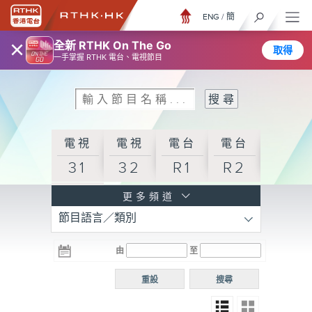
ENG
/
簡
×
全新 RTHK On The Go
取得
一手掌握 RTHK 電台、電視節目
電視
電視
電台
電台
31
32
R1
R2
電台
更多頻道
節目語言／類別
R3
電台
電台
電台
由
至
普通
R4
R5
話台
重設
搜尋