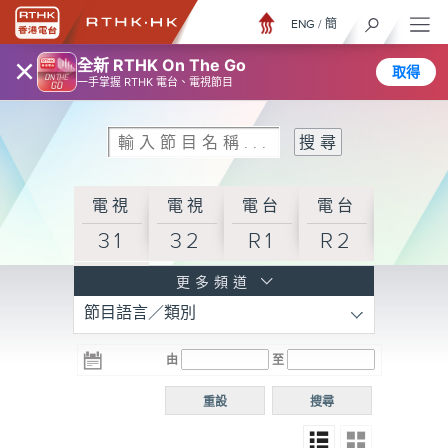
ENG
/
簡
×
全新 RTHK On The Go
取得
一手掌握 RTHK 電台、電視節目
電視
電視
電台
電台
31
32
R1
R2
電台
更多頻道
節目語言／類別
R3
電台
電台
電台
由
至
普通
R4
R5
話台
重設
搜尋