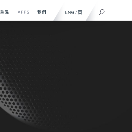
重溫
APPS
我們
ENG
/
簡