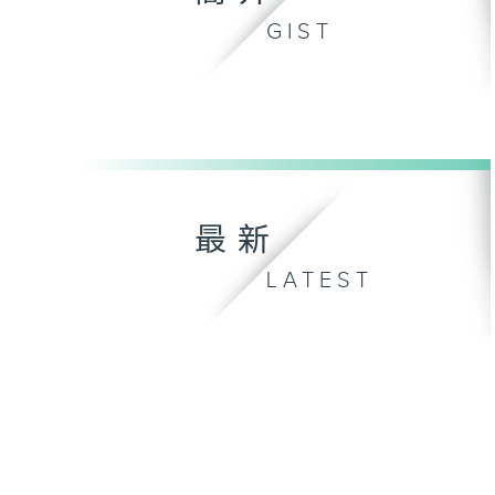
GIST
最新
LATEST