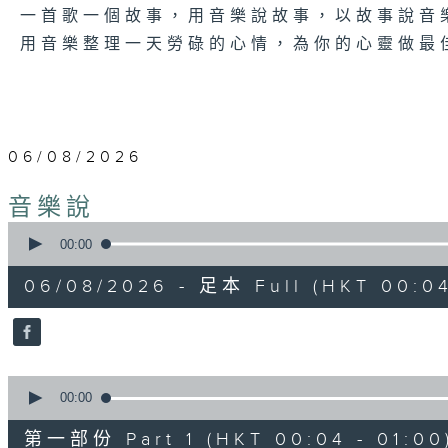
一首歌一個故事，用音樂說故事，以故事說音
用音樂整理一天勞碌的心情，為你的心靈做最
06/08/2026
音樂說
0
seconds
00:00
of
1
06/08/2026 - 足本 Full (HKT 00:04
hour,
51
minutes,
59
seconds
Volume
90%
0
seconds
00:00
of
56
第一部份 Part 1 (HKT 00:04 - 01:00
minutes,