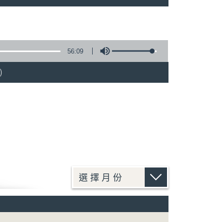
56:09
)