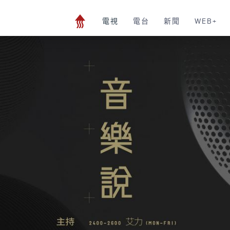
電視
電台
新聞
WEB+