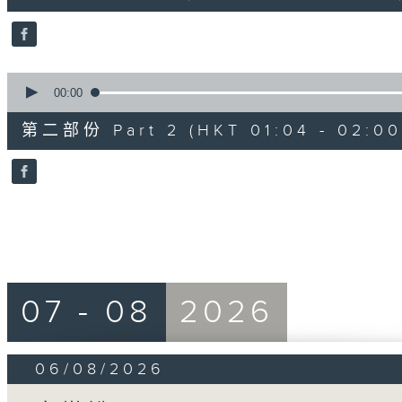
0
seconds
Volume
90%
0
seconds
00:00
of
56
第二部份 Part 2 (HKT 01:04 - 02:00
minutes,
9
seconds
Volume
90%
07 - 08
2026
06/08/2026