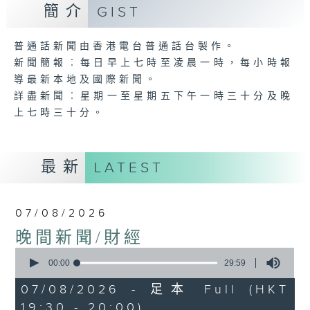
簡介
GIST
普通話新聞由香港電台普通話台製作。
新聞簡報︰每日早上七時至凌晨一時，每小時報
導最新本地及國際新聞。
詳盡新聞︰星期一至星期五下午一時三十分及晚
上七時三十分。
最新
LATEST
07/08/2026
晚間新聞/財經
0
seconds
00:00
29:59
of
29
07/08/2026 - 足本 Full (HKT
minutes,
19:30 - 20:00)
59