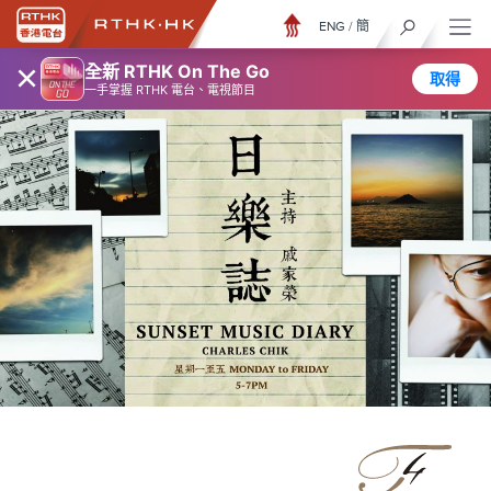
ENG
/
簡
×
全新 RTHK On The Go
取得
一手掌握 RTHK 電台、電視節目