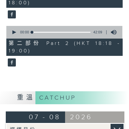
18:00)
0
seconds
0
seconds
00:00
42:09
of
42
第二部份 Part 2 (HKT 18:18 -
minutes,
19:00)
9
seconds
重溫
CATCHUP
07 - 08
2026