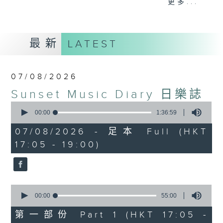
更多...
麗，亦總會有消失的一秒。
面對時光流逝，我們應當不要忘記。十九世紀，孟德
最新
LATEST
爾遜籌備並指揮演出《聖馬太受難曲》，成功令巴赫
的作品復興，巴赫亦逐漸被譽為有史以來最偉大的作
07/08/2026
曲家之一。要令這個帶有歷史性的藝術形式流傳，就
Sunset Music Diary 日樂誌
必定要讓你我記得當中的美好。「日樂誌」逢星期一
0
至五，在五時至七時的日落時分，以日記形式與你追
seconds
00:00
1:36:59
of
憶古典樂壇當天發生過的大小事，記得誰曾在音樂路
1
07/08/2026 - 足本 Full (HKT
hour,
上留下足跡，坐擁那時那刻的浪漫晚霞。
17:05 - 19:00)
36
minutes,
59
seconds
0
seconds
00:00
55:00
of
55
第一部份 Part 1 (HKT 17:05 -
minutes,