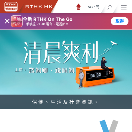
ENG
/
簡
×
全新 RTHK On The Go
取得
一手掌握 RTHK 電台、電視節目
保健、生活及社會資訊。