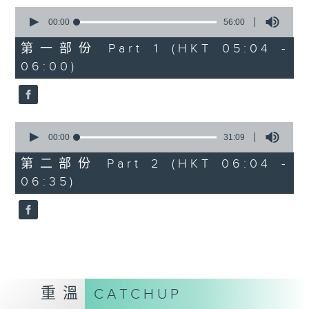
0
seconds
00:00
56:00
of
56
第一部份 Part 1 (HKT 05:04 -
minutes,
06:00)
0
seconds
0
seconds
00:00
31:09
of
31
第二部份 Part 2 (HKT 06:04 -
minutes,
06:35)
9
seconds
重溫
CATCHUP