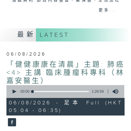
"清晨爽利"節目內容豐富，集保健、生活及社
會資訊等元素於一身。主要環節有：「健健康
更多...
康在清晨」 由 專業導師教授不同類型的養
生運動、保健常識、運動時需要注意的事項
及行山等實用貼士
最新
LATEST
06/08/2026
清晨爽利之齊齊做早操
太極招式示範
「健健康康在清晨」主題: 肺癌
<4> 主講:臨床腫瘤科專科（林
嘉安醫生）
0
seconds
00:00
1:26:59
of
1
06/08/2026 - 足本 Full (HKT
hour,
05:04 - 06:35)
26
minutes,
59
seconds