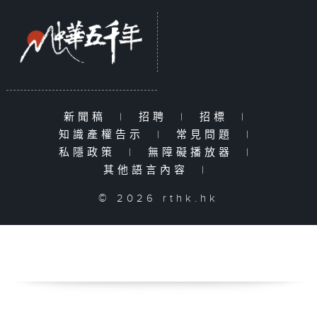
新聞稿
|
招聘
|
招標
|
知識產權告示
|
常見問題
|
私隱政策
|
無障礙播放器
|
其他語言內容
|
© 2026 rthk.hk