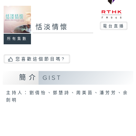
恬淡情懷
電台直播
所有集數
您喜歡這個節目嗎?
簡介
GIST
主持人：劉倩怡、鄧慧詩、周美茵、潘芳芳、余
劍明