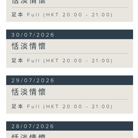
恬淡情懷
足本 Full (HKT 20:00 - 21:00)
30/07/2026
恬淡情懷
足本 Full (HKT 20:00 - 21:00)
29/07/2026
恬淡情懷
足本 Full (HKT 20:00 - 21:00)
28/07/2026