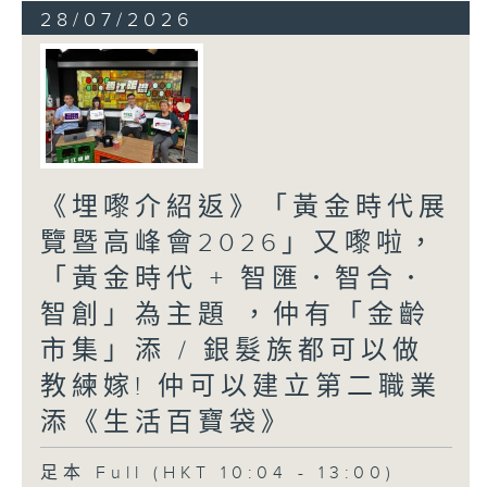
28/07/2026
《埋嚟介紹返》「黃金時代展
覽暨高峰會2026」又嚟啦，
「黃金時代 + 智匯．智合．
智創」為主題 ，仲有「金齡
市集」添 / 銀髮族都可以做
教練嫁! 仲可以建立第二職業
添《生活百寶袋》
足本 Full (HKT 10:04 - 13:00)