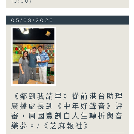
13:00)
05/08/2026
《鄰到我請里》從前港台助理
廣播處長到《中年好聲音》評
審，周國豐剖白人生轉折與音
樂夢。/《芝麻報社》