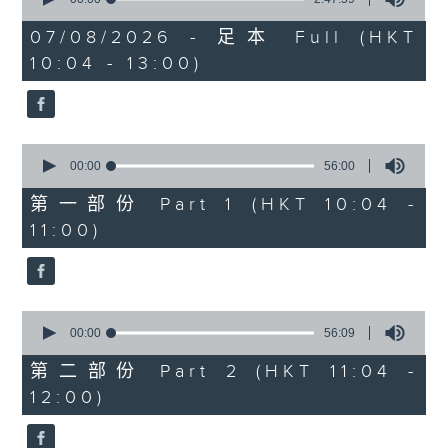
of
《膠喺我身上》
2
07/08/2026 - 足本 Full (HKT
hours,
10:04 - 13:00)
1100-1200
47
minutes,
59
《Music Five》
seconds
嘉賓：梁煒謙(歌手)
0
《極速15秒》
seconds
00:00
56:00
of
《Music Five》
56
第一部份 Part 1 (HKT 10:04 -
minutes,
嘉賓：公路煙花(組合)
11:00)
0
seconds
1200-1300
《耳邊執到寶》
0
seconds
00:00
56:09
of
56
第二部份 Part 2 (HKT 11:04 -
minutes,
12:00)
9
seconds