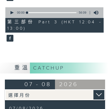
0
seconds
00:00
56:09
of
56
第三部份 Part 3 (HKT 12:04 -
minutes,
13:00)
9
seconds
重溫
CATCHUP
07 - 08
2026
07/08/2026