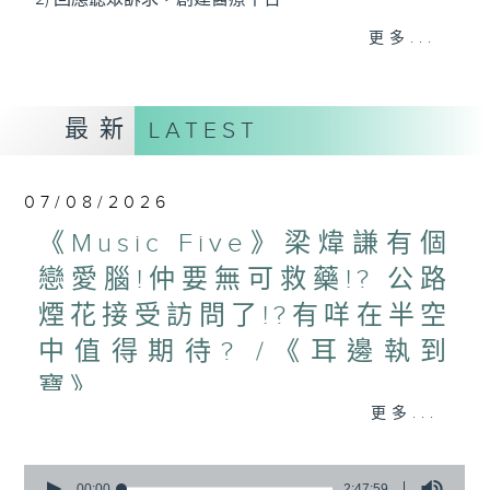
3) 暖流熱線 : 關顧長者心靈需要，透過電話1872312，
更多...
聆聽老友記心聲
最新
LATEST
主持：Harry哥哥、周綺玲、鄧添樂、黎茜姸
07/08/2026
編導：周綺玲、鄧添樂
《Music Five》梁煒謙有個
戀愛腦!仲要無可救藥!? 公路
監製：梁學曦
煙花接受訪問了!?有咩在半空
中值得期待? /《耳邊執到
逢星期一至五，上午十時至下午一時，歡迎你！
寶》
更多...
1000-1100
* 早上十一時十分，香港電台第五台、港台電視31，電
《Harry 哥哥英文教室》
台電視同步直播！
0
《今日大件事》
seconds
00:00
2:47:59