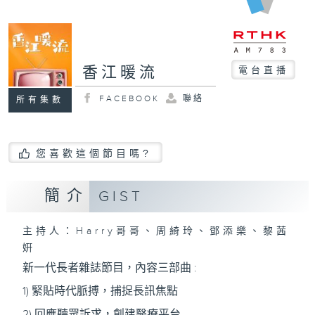
香江暖流
電台直播
FACEBOOK
聯絡
所有集數
您喜歡這個節目嗎?
簡介
GIST
主持人：Harry哥哥、周綺玲、鄧添樂、黎茜
姸
新一代長者雜誌節目，內容三部曲 :
1) 緊貼時代脈搏，捕捉長訊焦點
2) 回應聽眾訴求，創建醫療平台