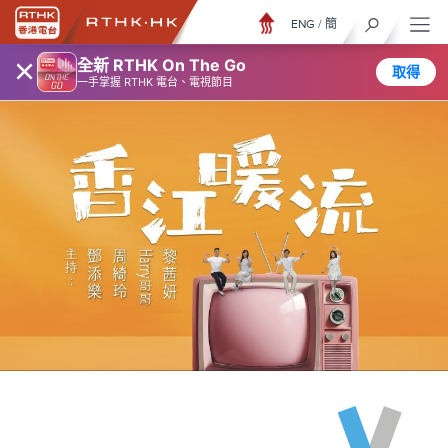
ENG
/
簡
×
全新 RTHK On The Go
取得
一手掌握 RTHK 電台、電視節目