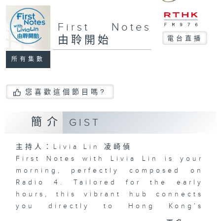
First Notes
由聆開始
電台直播
所有集數
您喜歡這個節目嗎?
簡介
GIST
主持人：Livia Lin 凌崎偵
First Notes with Livia Lin
is your
morning, perfectly composed on
Radio 4. Tailored for the early
hours, this vibrant hub connects
you directly to Hong Kong’s
creative scene through relaxed,