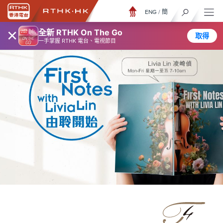
ENG
/
簡
×
全新 RTHK On The Go
取得
一手掌握 RTHK 電台、電視節目