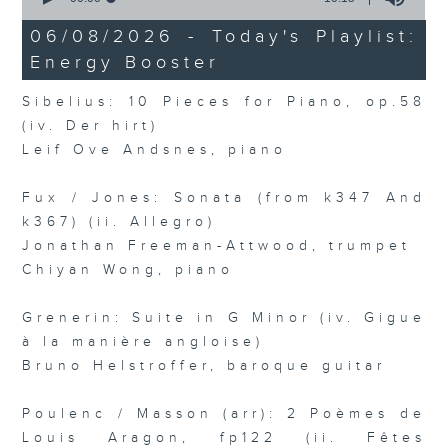
of
10
06/08/2026 - Today's Playlist:
minutes,
Energy Booster
15
seconds
Sibelius: 10 Pieces for Piano, op.58
(iv. Der hirt)
Leif Ove Andsnes, piano
Fux / Jones: Sonata (from k347 And
k367) (ii. Allegro)
Jonathan Freeman-Attwood, trumpet
Chiyan Wong, piano
Grenerin: Suite in G Minor (iv. Gigue
à la manière angloise)
Bruno Helstroffer, baroque guitar
Poulenc / Masson (arr): 2 Poèmes de
Louis Aragon, fp122 (ii. Fêtes