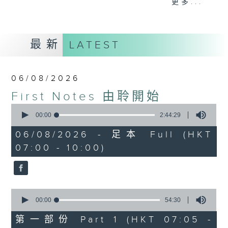
更多...
insightful conversations with local
arts insiders. Whether you need
high-energy rhythms for a morning
最新
LATEST
workout or breezy playlists to
beat the summer heat, Livia
curates the perfect soundtrack to
06/08/2026
shape your day. So pour a coffee,
First Notes 由聆開始
tune in, and let’s start the
0
morning together.
seconds
00:00
2:44:29
of
2
06/08/2026 - 足本 Full (HKT
hours,
07:00 - 10:00)
44
minutes,
29
seconds
0
seconds
00:00
54:30
of
54
第一部份 Part 1 (HKT 07:05 -
minutes,