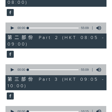
08:00)
30
seconds
0
seconds
00:00
55:09
of
55
第二部份 Part 2 (HKT 08:05 -
minutes,
09:00)
9
seconds
0
seconds
00:00
55:09
of
55
第三部份 Part 3 (HKT 09:05 -
minutes,
10:00)
9
seconds
0
seconds
00:00
10:15