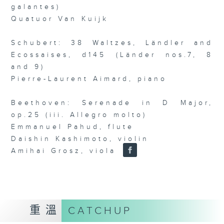
galantes)
Quatuor Van Kuijk
Schubert: 38 Waltzes, Ländler and
Ecossaises, d145 (Länder nos.7, 8
and 9)
Pierre-Laurent Aimard, piano
Beethoven: Serenade in D Major,
op.25 (iii. Allegro molto)
Emmanuel Pahud, flute
Daishin Kashimoto, violin
Amihai Grosz, viola
重溫
CATCHUP